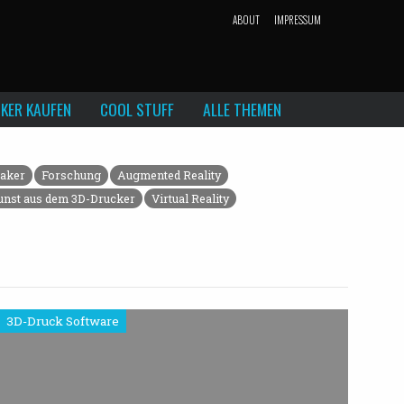
ABOUT
IMPRESSUM
KER KAUFEN
COOL STUFF
ALLE THEMEN
aker
Forschung
Augmented Reality
unst aus dem 3D-Drucker
Virtual Reality
3D-Druck Software