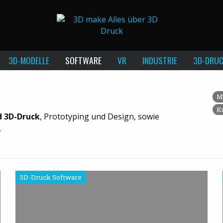
3D-MODELLE
SOFTWARE
VR
INDUSTRIE
3D-DRUC
M
K
d 3D-Druck
, Prototyping und Design, sowie
.
3D-Druck Software