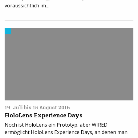
voraussichtlich im…
Trends
aus
dem
3D-
Druck
19. Juli bis 15.August 2016
HoloLens Experience Days
Noch ist HoloLens ein Prototyp, aber WIRED
ermöglicht HoloLens Experience Days, an denen man