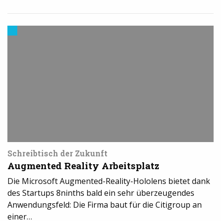
Trends
aus
dem
3D-
Druck
Schreibtisch der Zukunft
Augmented Reality Arbeitsplatz
Die Microsoft Augmented-Reality-Hololens bietet dank
des Startups 8ninths bald ein sehr überzeugendes
Anwendungsfeld: Die Firma baut für die Citigroup an
einer…