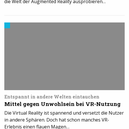
die Welt der Augmented Reality ausprobieren…
3D-
Druck
in
der
Industrie
Entspannt in andere Welten eintauchen
Mittel gegen Unwohlsein bei VR-Nutzung
Die Virtual Reality ist spannend und versetzt die Nutzer
in andere Sphären. Doch hat schon manches VR-
Erlebnis einen flauen Magen…