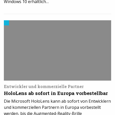
Windows 10 erhältlich…
3D-
Druck
in
der
Industrie
Entwickler und kommerzielle Partner
HoloLens ab sofort in Europa vorbestellbar
Die Microsoft HoloLens kann ab sofort von Entwicklern
und kommerziellen Partnern in Europa vorbestellt
werden, bis die Augmented-Reality-Brille