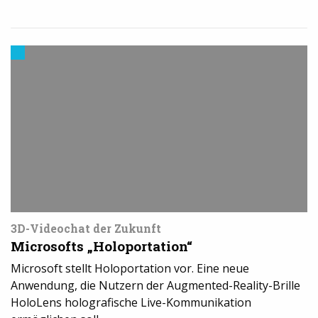
Trends
aus
dem
3D-
Druck
3D-Videochat der Zukunft
Microsofts „Holoportation“
Microsoft stellt Holoportation vor. Eine neue
Anwendung, die Nutzern der Augmented-Reality-Brille
HoloLens holografische Live-Kommunikation