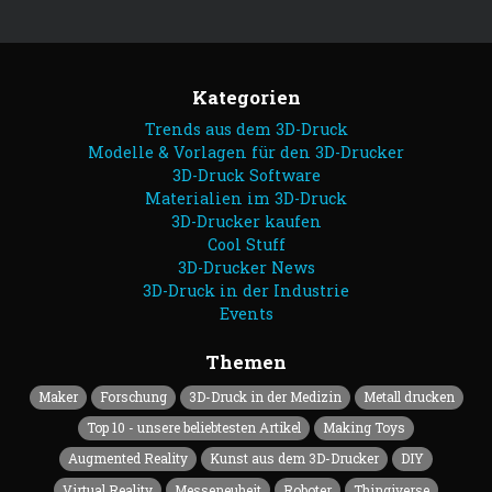
Kategorien
Trends aus dem 3D-Druck
Modelle & Vorlagen für den 3D-Drucker
3D-Druck Software
Materialien im 3D-Druck
3D-Drucker kaufen
Cool Stuff
3D-Drucker News
3D-Druck in der Industrie
Events
Themen
Maker
Forschung
3D-Druck in der Medizin
Metall drucken
Top 10 - unsere beliebtesten Artikel
Making Toys
Augmented Reality
Kunst aus dem 3D-Drucker
DIY
Virtual Reality
Messeneuheit
Roboter
Thingiverse