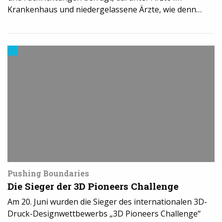
Krankenhaus und niedergelassene Ärzte, wie denn…
Trends
aus
dem
3D-
Druck
Pushing Boundaries
Die Sieger der 3D Pioneers Challenge
Am 20. Juni wurden die Sieger des internationalen 3D-
Druck-Designwettbewerbs „3D Pioneers Challenge“