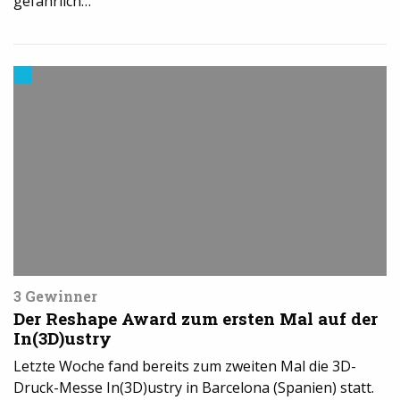
gefährlich…
Trends
aus
dem
3D-
Druck
3 Gewinner
Der Reshape Award zum ersten Mal auf der
In(3D)ustry
Letzte Woche fand bereits zum zweiten Mal die 3D-
Druck-Messe In(3D)ustry in Barcelona (Spanien) statt.