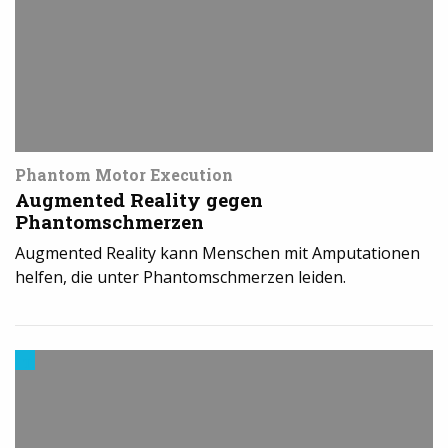
Druck
Phantom Motor Execution
Augmented Reality gegen
Phantomschmerzen
Augmented Reality kann Menschen mit Amputationen
helfen, die unter Phantomschmerzen leiden.
Trends
aus
dem
3D-
Druck