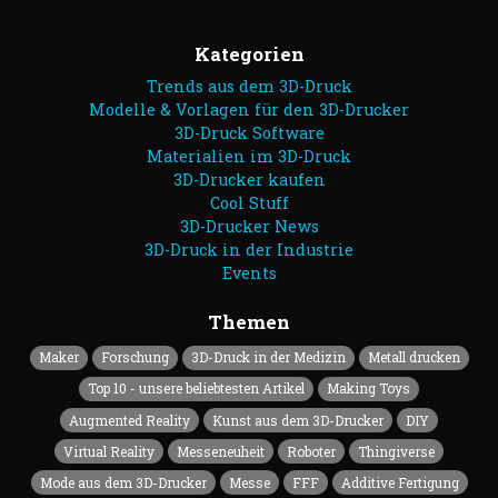
Kategorien
Trends aus dem 3D-Druck
Modelle & Vorlagen für den 3D-Drucker
3D-Druck Software
Materialien im 3D-Druck
3D-Drucker kaufen
Cool Stuff
3D-Drucker News
3D-Druck in der Industrie
Events
Themen
Maker
Forschung
3D-Druck in der Medizin
Metall drucken
Top 10 - unsere beliebtesten Artikel
Making Toys
Augmented Reality
Kunst aus dem 3D-Drucker
DIY
Virtual Reality
Messeneuheit
Roboter
Thingiverse
Mode aus dem 3D-Drucker
Messe
FFF
Additive Fertigung