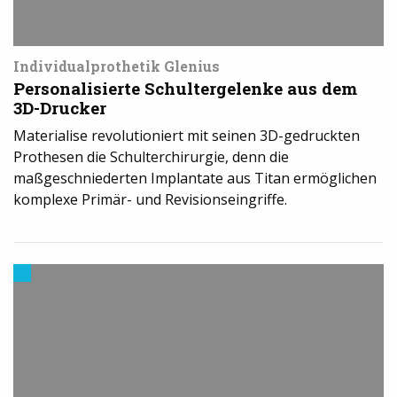
Individualprothetik Glenius
Personalisierte Schultergelenke aus dem
3D-Drucker
Materialise revolutioniert mit seinen 3D-gedruckten
Prothesen die Schulterchirurgie, denn die
maßgeschniederten Implantate aus Titan ermöglichen
komplexe Primär- und Revisionseingriffe.
Trends
aus
dem
3D-
Druck