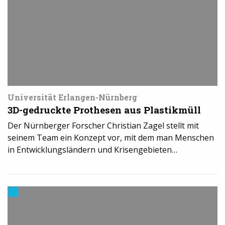
der
Industrie
Universität Erlangen-Nürnberg
3D-gedruckte Prothesen aus Plastikmüll
Der Nürnberger Forscher Christian Zagel stellt mit
seinem Team ein Konzept vor, mit dem man Menschen
in Entwicklungsländern und Krisengebieten…
3D-
Druck
in
der