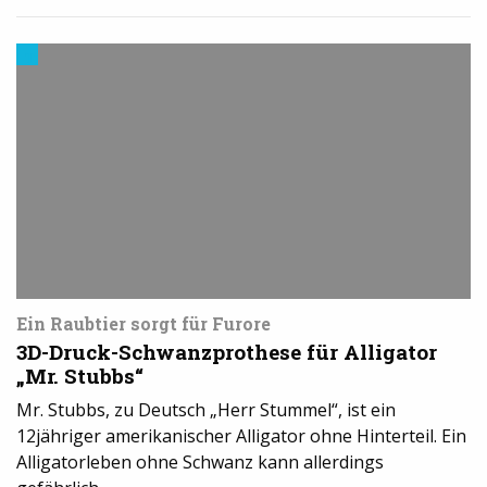
Trends
aus
dem
3D-
Druck
Ein Raubtier sorgt für Furore
3D-Druck-Schwanzprothese für Alligator
„Mr. Stubbs“
Mr. Stubbs, zu Deutsch „Herr Stummel“, ist ein
12jähriger amerikanischer Alligator ohne Hinterteil. Ein
Alligatorleben ohne Schwanz kann allerdings