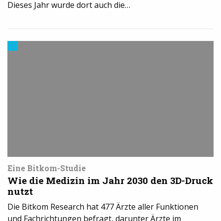
Dieses Jahr wurde dort auch die…
Trends
aus
dem
3D-
Druck
Eine Bitkom-Studie
Wie die Medizin im Jahr 2030 den 3D-Druck
nutzt
Die Bitkom Research hat 477 Ärzte aller Funktionen
und Fachrichtungen befragt, darunter Ärzte im