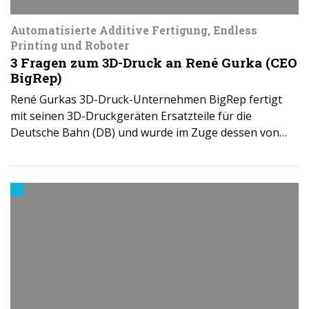
Automatisierte Additive Fertigung, Endless
Printing und Roboter
3 Fragen zum 3D-Druck an René Gurka (CEO
BigRep)
René Gurkas 3D-Druck-Unternehmen BigRep fertigt
mit seinen 3D-Druckgeräten Ersatzteile für die
Deutsche Bahn (DB) und wurde im Zuge dessen von…
Trends
aus
dem
3D-
Druck