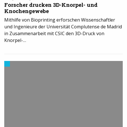
Forscher drucken 3D-Knorpel- und
Knochengewebe
Mithilfe von Bioprinting erforschen Wissenschaftler
und Ingenieure der Universität Complutense de Madrid
in Zusammenarbeit mit CSIC den 3D-Druck von
Knorpel-…
Trends
aus
dem
3D-
Druck