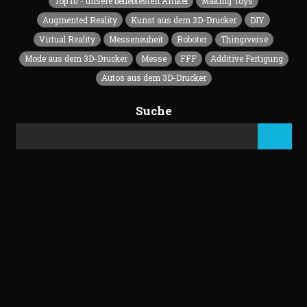
Top 10 - unsere beliebtesten Artikel
Making Toys
Augmented Reality
Kunst aus dem 3D-Drucker
DIY
Virtual Reality
Messeneuheit
Roboter
Thingiverse
Mode aus dem 3D-Drucker
Messe
FFF
Additive Fertigung
Autos aus dem 3D-Drucker
Suche