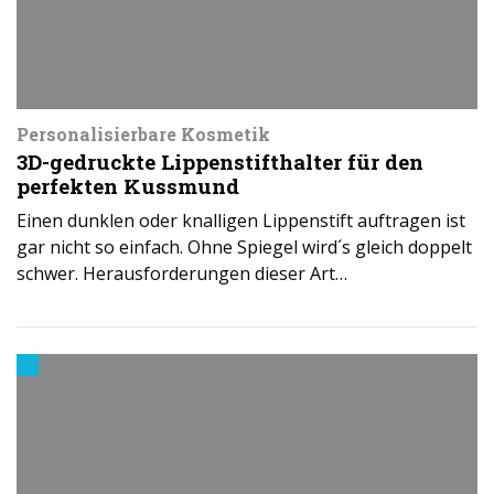
Personalisierbare Kosmetik
3D-gedruckte Lippenstifthalter für den
perfekten Kussmund
Einen dunklen oder knalligen Lippenstift auftragen ist
gar nicht so einfach. Ohne Spiegel wird´s gleich doppelt
schwer. Herausforderungen dieser Art…
Trends
aus
dem
3D-
Druck