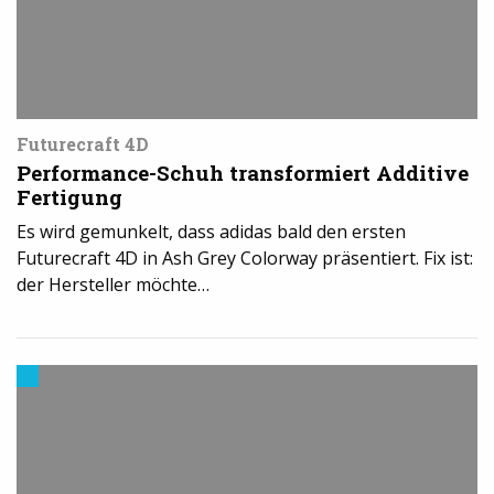
Futurecraft 4D
Performance-Schuh transformiert Additive
Fertigung
Es wird gemunkelt, dass adidas bald den ersten
Futurecraft 4D in Ash Grey Colorway präsentiert. Fix ist:
der Hersteller möchte…
Trends
aus
dem
3D-
Druck