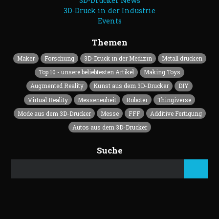
3D-Drucker News
3D-Druck in der Industrie
Events
Themen
Maker
Forschung
3D-Druck in der Medizin
Metall drucken
Top 10 - unsere beliebtesten Artikel
Making Toys
Augmented Reality
Kunst aus dem 3D-Drucker
DIY
Virtual Reality
Messeneuheit
Roboter
Thingiverse
Mode aus dem 3D-Drucker
Messe
FFF
Additive Fertigung
Autos aus dem 3D-Drucker
Suche