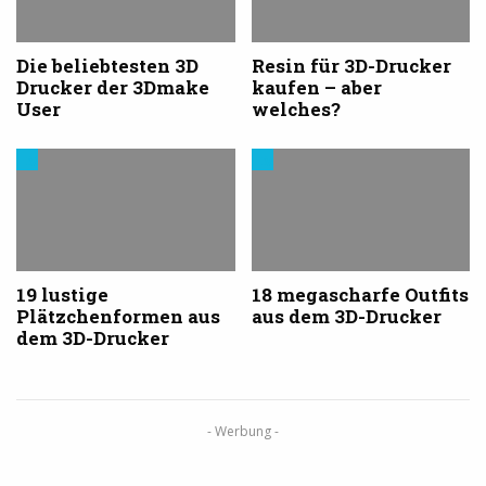
Die beliebtesten 3D
Resin für 3D-Drucker
Drucker der 3Dmake
kaufen – aber
User
welches?
Modelle
Modelle
&
&
Vorlagen
Vorlagen
für
für
den
den
3D-
3D-
Drucker
Drucker
19 lustige
18 megascharfe Outfits
Plätzchenformen aus
aus dem 3D-Drucker
dem 3D-Drucker