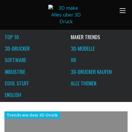
TOP 10
MAKER TRENDS
3D-DRUCKER
3D-MODELLE
SOFTWARE
VR
INDUSTRIE
3D-DRUCKER KAUFEN
COOL STUFF
ALLE THEMEN
ENGLISH
Trends aus dem 3D-Druck