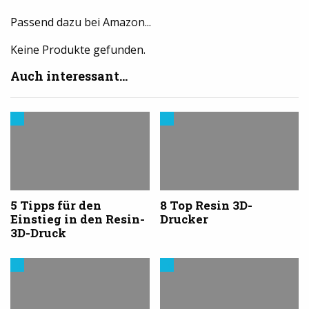
Passend dazu bei Amazon...
Keine Produkte gefunden.
Auch interessant...
Trends
3D-
aus
Drucker
dem
kaufen
3D-
Druck
5 Tipps für den
8 Top Resin 3D-
Einstieg in den Resin-
Drucker
3D-Druck
3D-
Materialien
Drucker
im
kaufen
3D-
Druck