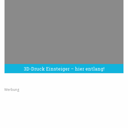
3D-Druck Einsteiger – hier entlang!
Werbung