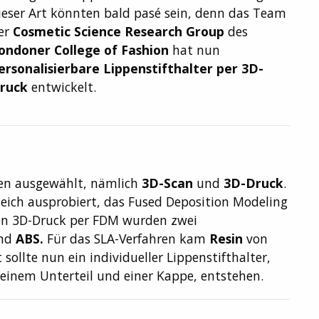
ieser Art könnten bald pasé sein, denn das Team
er
Cosmetic Science Research Group
des
ondoner College of Fashion
hat nun
ersonalisierbare Lippenstifthalter per 3D-
ruck
entwickelt.
ien ausgewählt, nämlich
3D-Scan
und
3D-Druck
.
leich ausprobiert, das Fused Deposition Modeling
den 3D-Druck per FDM wurden zwei
nd
ABS.
Für das SLA-Verfahren kam
Resin
von
llte nun ein individueller Lippenstifthalter,
 einem Unterteil und einer Kappe, entstehen.