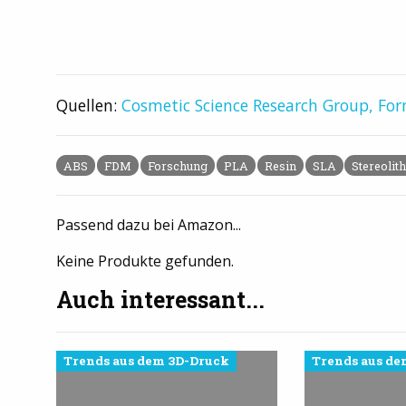
Quellen:
Cosmetic Science Research Group,
For
ABS
FDM
Forschung
PLA
Resin
SLA
Stereolit
Passend dazu bei Amazon...
Keine Produkte gefunden.
Auch interessant...
Trends aus dem 3D-Druck
Trends aus de