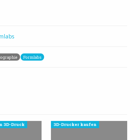
mlabs
hographie
Formlabs
m 3D-Druck
3D-Drucker kaufen