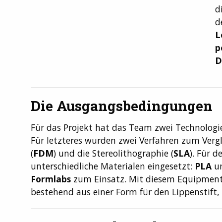
d
d
L
p
D
Die Ausgangsbedingungen
Für das Projekt hat das Team zwei Technolog
Für letzteres wurden zwei Verfahren zum Verg
(
FDM
) und die Stereolithographie (
SLA
). Für 
unterschiedliche Materialen eingesetzt:
PLA
u
Formlabs
zum Einsatz. Mit diesem Equipment so
bestehend aus einer Form für den Lippenstift,