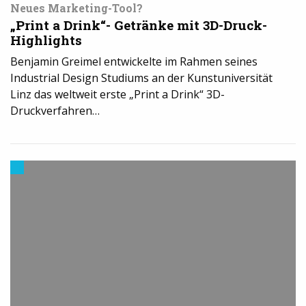
Neues Marketing-Tool?
„Print a Drink“- Getränke mit 3D-Druck-
Highlights
Benjamin Greimel entwickelte im Rahmen seines
Industrial Design Studiums an der Kunstuniversität
Linz das weltweit erste „Print a Drink“ 3D-
Druckverfahren…
Trends
aus
dem
3D-
Druck