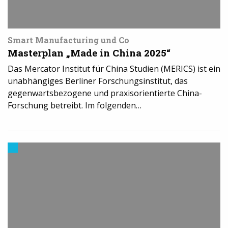
Smart Manufacturing und Co
Masterplan „Made in China 2025“
Das Mercator Institut für China Studien (MERICS) ist ein
unabhängiges Berliner Forschungsinstitut, das
gegenwartsbezogene und praxisorientierte China-
Forschung betreibt. Im folgenden…
3D-
Druck
in
der
Industrie