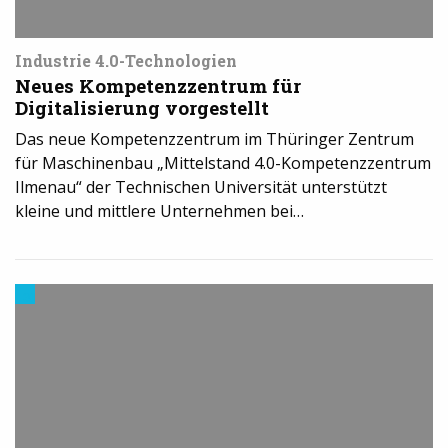
Industrie 4.0-Technologien
Neues Kompetenzzentrum für
Digitalisierung vorgestellt
Das neue Kompetenzzentrum im Thüringer Zentrum
für Maschinenbau „Mittelstand 4.0-Kompetenzzentrum
Ilmenau“ der Technischen Universität unterstützt
kleine und mittlere Unternehmen bei…
3D-
Druck
in
der
Industrie