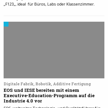
„F123„, ideal für Büros, Labs oder Klassenzimmer.
3D-
Druck
in
der
Industrie
Digitale Fabrik, Robotik, Additive Fertigung
EOS und IESE bereiten mit einem
Executive-Education-Programm auf die
Industrie 4.0 vor