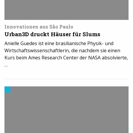
Innovationen aus São Paulo
Urban3D druckt Häuser für Slums
Anielle Guedes ist eine brasilianische Physik- und
Wirtschaftswissenschaftlerin, die nachdem sie einen
Kurs beim Ames Research Center der NASA absolvierte,
…
Trends
aus
dem
3D-
Druck