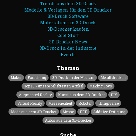
Trends aus dem 3D-Druck
Modelle & Vorlagen für den 3D-Drucker
3D-Druck Software
Materialien im 3D-Druck
3D-Drucker kaufen
Cool Stuff
3D-Drucker News
3D-Druck in der Industrie
Events
Themen
Maker
Forschung
3D-Druck in der Medizin
Metall drucken
Top 10 - unsere beliebtesten Artikel
Making Toys
Augmented Reality
Kunst aus dem 3D-Drucker
DIY
Virtual Reality
Messeneuheit
Roboter
Thingiverse
Mode aus dem 3D-Drucker
Messe
FFF
Additive Fertigung
Autos aus dem 3D-Drucker
Suche