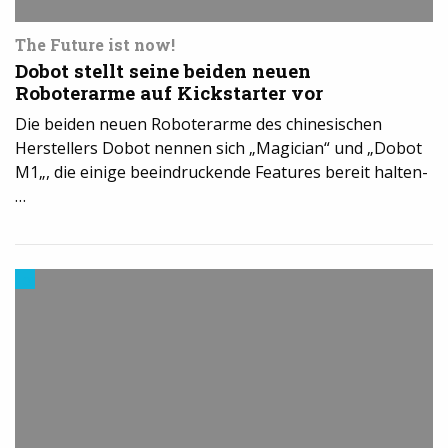
The Future ist now!
Dobot stellt seine beiden neuen
Roboterarme auf Kickstarter vor
Die beiden neuen Roboterarme des chinesischen
Herstellers Dobot nennen sich „Magician“ und „Dobot
M1„, die einige beeindruckende Features bereit halten-
…
3D-
Druck
in
der
Industrie