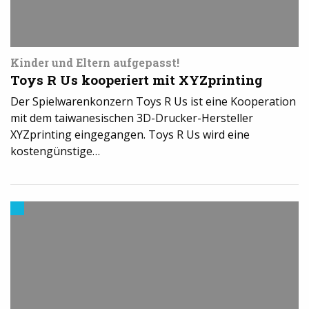
Kinder und Eltern aufgepasst!
Toys R Us kooperiert mit XYZprinting
Der Spielwarenkonzern Toys R Us ist eine Kooperation
mit dem taiwanesischen 3D-Drucker-Hersteller
XYZprinting eingegangen. Toys R Us wird eine
kostengünstige…
3D-
Druck
in
der
Industrie