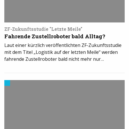
ZF-Zukunftsstudie "Letzte Meile"
Fahrende Zustellroboter bald Alltag?
Laut einer kürzlich veröffentlichten ZF-Zukunftsstudie
mit dem Titel „Logistik auf der letzten Meile“ werden
fahrende Zustellroboter bald nicht mehr nur…
Trends
aus
dem
3D-
Druck