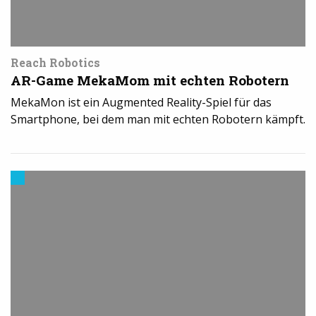
Reach Robotics
AR-Game MekaMom mit echten Robotern
MekaMon ist ein Augmented Reality-Spiel für das
Smartphone, bei dem man mit echten Robotern kämpft.
Trends
aus
dem
3D-
Druck