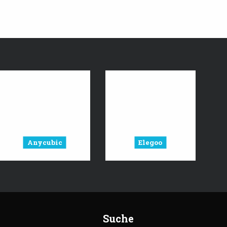
Anycubic
Elegoo
Suche