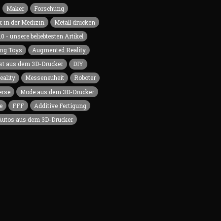
Maker
Forschung
 in der Medizin
Metall drucken
10 - unsere beliebtesten Artikel
ng Toys
Augmented Reality
t aus dem 3D-Drucker
DIY
eality
Messeneuheit
Roboter
erse
Mode aus dem 3D-Drucker
e
FFF
Additive Fertigung
Autos aus dem 3D-Drucker