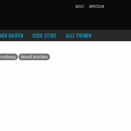
ABOUT
IMPRESSUM
KER KAUFEN
COOL STUFF
ALLE THEMEN
orschung
Metall drucken