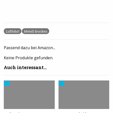
Luftfahrt
Metall drucken
Passend dazu bei Amazon...
Keine Produkte gefunden.
Auch interessant...
Modelle
Trends
&
aus
Vorlagen
dem
für
3D-
den
Druck
3D-
Drucker