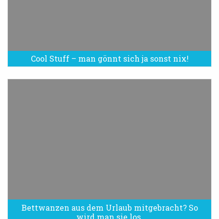
Cool Stuff – man gönnt sich ja sonst nix!
Bettwanzen aus dem Urlaub mitgebracht? So
Bettwanzen sind eine Plage
wird man sie los.