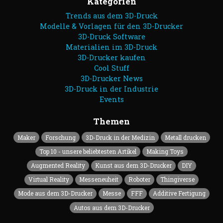
Kategorien
Trends aus dem 3D-Druck
Modelle & Vorlagen für den 3D-Drucker
3D-Druck Software
Materialien im 3D-Druck
3D-Drucker kaufen
Cool Stuff
3D-Drucker News
3D-Druck in der Industrie
Events
Themen
Maker
Forschung
3D-Druck in der Medizin
Metall drucken
Top 10 - unsere beliebtesten Artikel
Making Toys
Augmented Reality
Kunst aus dem 3D-Drucker
DIY
Virtual Reality
Messeneuheit
Roboter
Thingiverse
Mode aus dem 3D-Drucker
Messe
FFF
Additive Fertigung
Autos aus dem 3D-Drucker