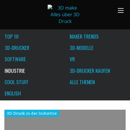
TOP 10
MAKER TRENDS
3D-DRUCKER
3D-MODELLE
SOFTWARE
VR
INDUSTRIE
3D-DRUCKER KAUFEN
COOL STUFF
ALLE THEMEN
ENGLISH
3D-Druck in der Industrie