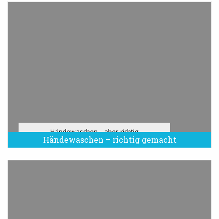
Händewaschen - aber richtig
Händewaschen – richtig gemacht