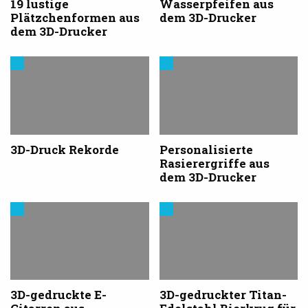
19 lustige
Wasserpfeifen aus
Plätzchenformen aus
dem 3D-Drucker
dem 3D-Drucker
Trends
Trends
aus
aus
dem
dem
3D-
3D-
Druck
Druck
3D-Druck Rekorde
Personalisierte
Rasierergriffe aus
dem 3D-Drucker
Trends
3D-
aus
Druck
dem
in
3D-
der
Druck
Industrie
3D-gedruckte E-
3D-gedruckter Titan-