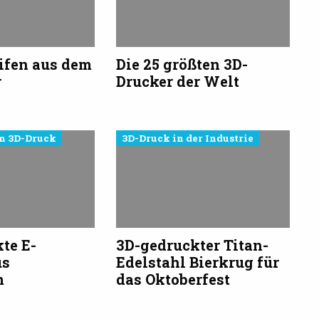
ifen aus dem
Die 25 größten 3D-
r
Drucker der Welt
m 3D-Druck
3D-Druck in der Industrie
te E-
3D-gedruckter Titan-
us
Edelstahl Bierkrug für
m
das Oktoberfest