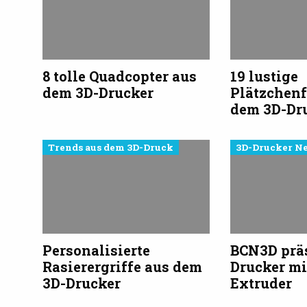
8 tolle Quadcopter aus
19 lustige
dem 3D-Drucker
Plätzchen
dem 3D-Dr
Trends aus dem 3D-Druck
3D-Drucker N
Personalisierte
BCN3D präs
Rasierergriffe aus dem
Drucker mi
3D-Drucker
Extruder