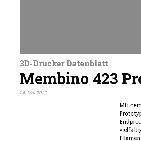
3D-Drucker Datenblatt
Membino 423 Pr
24. Mai 2017
Mit de
Prototy
Endprod
vielfält
Filamen