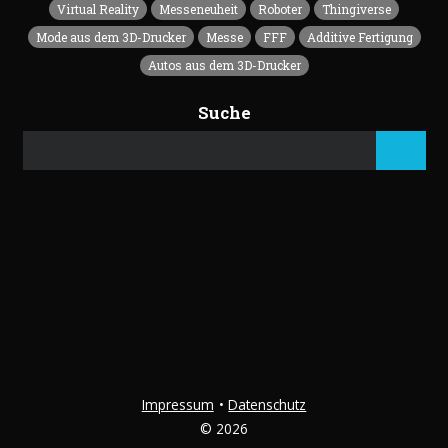
Virtual Reality
Messeneuheit
Roboter
Thingiverse
Mode aus dem 3D-Drucker
Messe
FFF
Additive Fertigung
Autos aus dem 3D-Drucker
Suche
Impressum
Datenschutz
© 2026