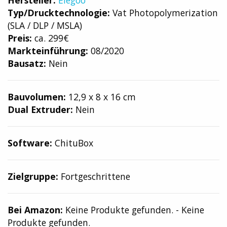
Hersteller:
Elegoo
Typ/Drucktechnologie:
Vat Photopolymerization
(SLA / DLP / MSLA)
Preis:
ca. 299€
Markteinführung:
08/2020
Bausatz:
Nein
Bauvolumen:
12,9 x 8 x 16 cm
Dual Extruder:
Nein
Software:
ChituBox
Zielgruppe:
Fortgeschrittene
Bei Amazon:
Keine Produkte gefunden.
-
Keine
Produkte gefunden.