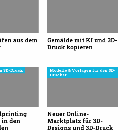
ifen aus dem
Gemälde mit KI und 3D-
r
Druck kopieren
m 3D-Druck
Modelle & Vorlagen für den 3D-
Drucker
dprinting
Neuer Online-
 in den
Marktplatz für 3D-
den
Designs und 3D-Druck