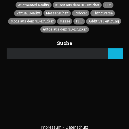
Augmented Reality
Kunst aus dem 3D-Drucker
DIY
Virtual Reality
Messeneuheit
Roboter
Thingiverse
Mode aus dem 3D-Drucker
Messe
FFF
Additive Fertigung
Autos aus dem 3D-Drucker
Suche
Impressum
Datenschutz