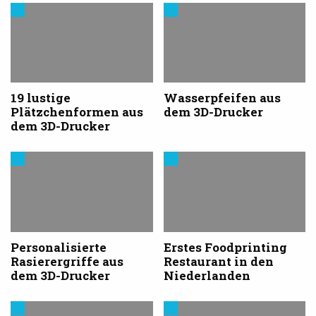
Modelle
Trends
&
aus
Vorlagen
dem
für
3D-
den
Druck
3D-
Drucker
19 lustige
Wasserpfeifen aus
Plätzchenformen aus
dem 3D-Drucker
dem 3D-Drucker
Trends
Trends
aus
aus
dem
dem
3D-
3D-
Druck
Druck
Personalisierte
Erstes Foodprinting
Rasierergriffe aus
Restaurant in den
dem 3D-Drucker
Niederlanden
Trends
Modelle