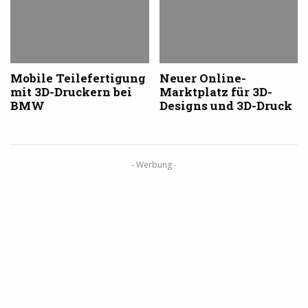
aus
&
dem
Vorlagen
3D-
für
Druck
den
3D-
Drucker
Mobile Teilefertigung
Neuer Online-
mit 3D-Druckern bei
Marktplatz für 3D-
BMW
Designs und 3D-Druck