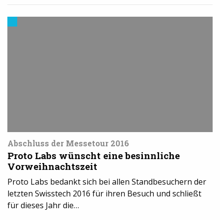
3D-
Druck
in
der
Industrie
Abschluss der Messetour 2016
Proto Labs wünscht eine besinnliche
Vorweihnachtszeit
Proto Labs bedankt sich bei allen Standbesuchern der
letzten Swisstech 2016 für ihren Besuch und schließt
für dieses Jahr die…