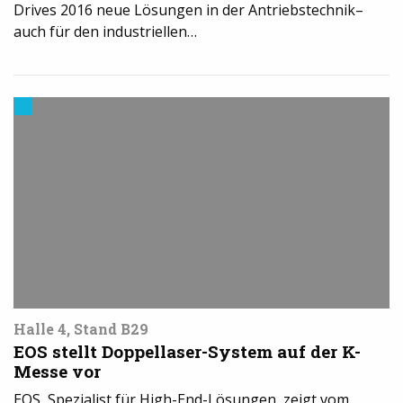
Drives 2016 neue Lösungen in der Antriebstechnik–
auch für den industriellen…
3D-
Druck
in
der
Industrie
Halle 4, Stand B29
EOS stellt Doppellaser-System auf der K-
Messe vor
EOS, Spezialist für High-End-Lösungen, zeigt vom