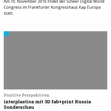
Am 10. November 2016 findet der Scheer Digital World
Congress im Frankfurter Kongresshaus Kap Europa
statt.
3D-
Druck
in
der
Industrie
Positive Perspektiven
interplastica mit 3D fab+print Russia
Sonderschau