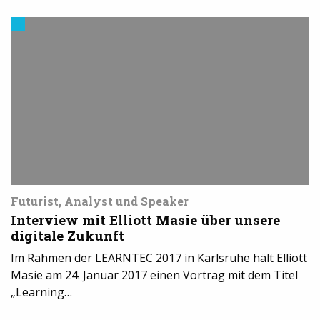
Trends
aus
dem
3D-
Druck
Futurist, Analyst und Speaker
Interview mit Elliott Masie über unsere
digitale Zukunft
Im Rahmen der LEARNTEC 2017 in Karlsruhe hält Elliott
Masie am 24. Januar 2017 einen Vortrag mit dem Titel
„Learning…