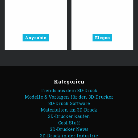
Anycubic
Elegoo
Kategorien
Trends aus dem 3D-Druck
Modelle & Vorlagen für den 3D-Drucker
3D-Druck Software
Materialien im 3D-Druck
3D-Drucker kaufen
Cool Stuff
3D-Drucker News
3D-Druck in der Industrie