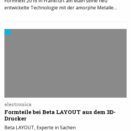
Formnext 2016 in Frankfurt am Main seine neu
entwickelte Technologie mit der amorphe Metalle…
3D-
Druck
in
der
Industrie
electronica
Formteile bei Beta LAYOUT aus dem 3D-
Drucker
Beta LAYOUT, Experte in Sachen