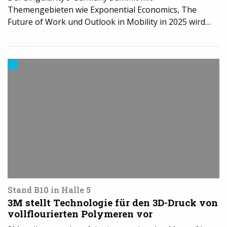
Themengebieten wie Exponential Economics, The
Future of Work und Outlook in Mobility in 2025 wird…
3D-
Druck
in
der
Industrie
Stand B10 in Halle 5
3M stellt Technologie für den 3D-Druck von
vollflourierten Polymeren vor