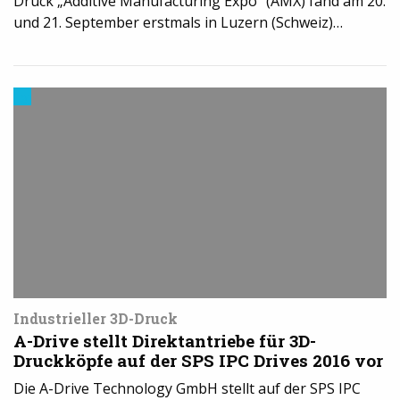
Druck „Additive Manufacturing Expo“ (AMX) fand am 20.
und 21. September erstmals in Luzern (Schweiz)…
3D-
Druck
in
der
Industrie
Industrieller 3D-Druck
A-Drive stellt Direktantriebe für 3D-
Druckköpfe auf der SPS IPC Drives 2016 vor
Die A-Drive Technology GmbH stellt auf der SPS IPC