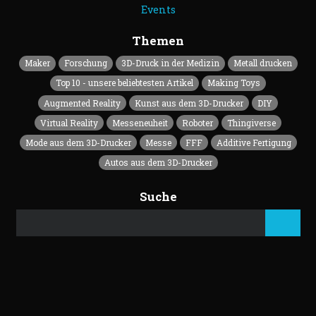
Events
Themen
Maker
Forschung
3D-Druck in der Medizin
Metall drucken
Top 10 - unsere beliebtesten Artikel
Making Toys
Augmented Reality
Kunst aus dem 3D-Drucker
DIY
Virtual Reality
Messeneuheit
Roboter
Thingiverse
Mode aus dem 3D-Drucker
Messe
FFF
Additive Fertigung
Autos aus dem 3D-Drucker
Suche