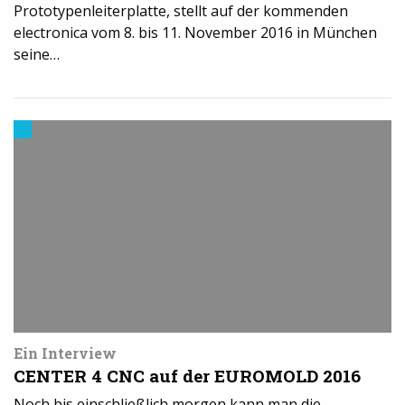
Prototypenleiterplatte, stellt auf der kommenden
electronica vom 8. bis 11. November 2016 in München
seine…
3D-
Druck
in
der
Industrie
Ein Interview
CENTER 4 CNC auf der EUROMOLD 2016
Noch bis einschließlich morgen kann man die