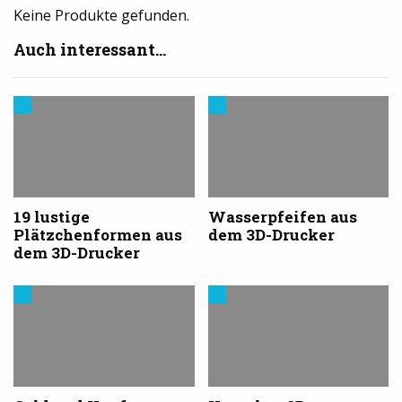
Keine Produkte gefunden.
Auch interessant...
Modelle
Trends
&
aus
Vorlagen
dem
für
3D-
den
Druck
3D-
Drucker
19 lustige
Wasserpfeifen aus
Plätzchenformen aus
dem 3D-Drucker
dem 3D-Drucker
3D-
Trends
Druck
aus
in
dem
der
3D-
Industrie
Druck