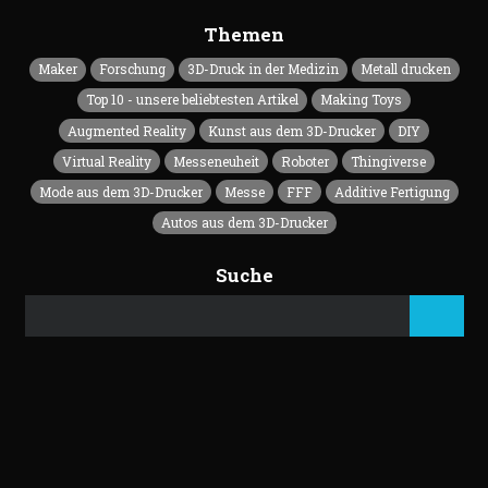
Themen
Maker
Forschung
3D-Druck in der Medizin
Metall drucken
Top 10 - unsere beliebtesten Artikel
Making Toys
Augmented Reality
Kunst aus dem 3D-Drucker
DIY
Virtual Reality
Messeneuheit
Roboter
Thingiverse
Mode aus dem 3D-Drucker
Messe
FFF
Additive Fertigung
Autos aus dem 3D-Drucker
Suche