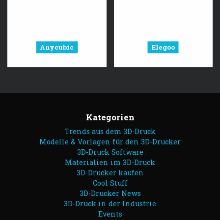
Anycubic
Elegoo
Kategorien
Trends aus dem 3D-Druck
Modelle & Vorlagen für den 3D-Drucker
3D-Druck Software
Materialien im 3D-Druck
3D-Drucker kaufen
Cool Stuff
3D-Drucker News
3D-Druck in der Industrie
Events