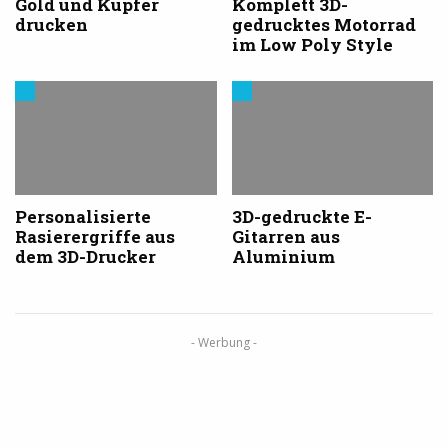
Gold und Kupfer
Komplett 3D-
drucken
gedrucktes Motorrad
im Low Poly Style
Trends
Trends
aus
aus
dem
dem
3D-
3D-
Druck
Druck
Personalisierte
3D-gedruckte E-
Rasierergriffe aus
Gitarren aus
dem 3D-Drucker
Aluminium