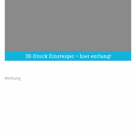
3D-Druck Einsteiger – hier entlang!
Werbung