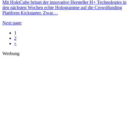
Mit HoloCube bringt der innovative Hersteller H+ Technologies in
den nächsten Wochen echte Hologramme auf die Crowdfunding
Plattform Kickstarter. Zwar…
Next page
1
2
»
Werbung