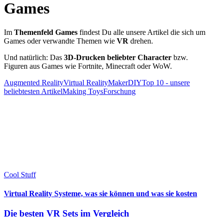
Games
Im
Themenfeld Games
findest Du alle unsere Artikel die sich um
Games oder verwandte Themen wie
VR
drehen.
Und natürlich: Das
3D-Drucken beliebter Character
bzw.
Figuren aus Games wie Fortnite, Minecraft oder WoW.
Augmented Reality
Virtual Reality
Maker
DIY
Top 10 - unsere
beliebtesten Artikel
Making Toys
Forschung
Cool Stuff
Virtual Reality Systeme, was sie können und was sie kosten
Die besten VR Sets im Vergleich