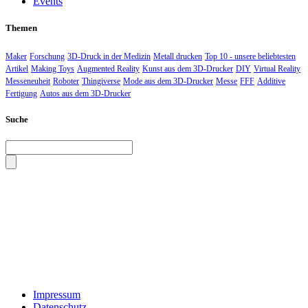
Events
Themen
Maker
Forschung
3D-Druck in der Medizin
Metall drucken
Top 10 - unsere beliebtesten
Artikel
Making Toys
Augmented Reality
Kunst aus dem 3D-Drucker
DIY
Virtual Reality
Messeneuheit
Roboter
Thingiverse
Mode aus dem 3D-Drucker
Messe
FFF
Additive
Fertigung
Autos aus dem 3D-Drucker
Suche
Impressum
Datenschutz