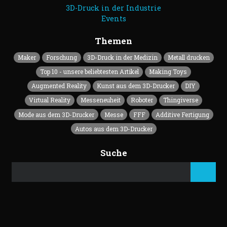
3D-Druck in der Industrie
Events
Themen
Maker
Forschung
3D-Druck in der Medizin
Metall drucken
Top 10 - unsere beliebtesten Artikel
Making Toys
Augmented Reality
Kunst aus dem 3D-Drucker
DIY
Virtual Reality
Messeneuheit
Roboter
Thingiverse
Mode aus dem 3D-Drucker
Messe
FFF
Additive Fertigung
Autos aus dem 3D-Drucker
Suche