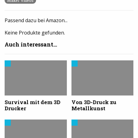
Maker Videos
Passend dazu bei Amazon...
Keine Produkte gefunden.
Auch interessant...
Trends
Trends
aus
aus
dem
dem
3D-
3D-
Druck
Druck
Survival mit dem 3D
Von 3D-Druck zu
Drucker
Metallkunst
Trends
Trends
aus
aus
dem
dem
3D-
3D-