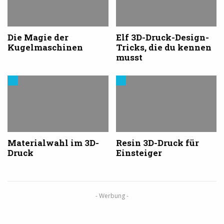
Druck
Druck
Die Magie der
Elf 3D-Druck-Design-
Kugelmaschinen
Tricks, die du kennen
musst
Materialien
Trends
im
aus
3D-
dem
Druck
3D-
Druck
Materialwahl im 3D-
Resin 3D-Druck für
Druck
Einsteiger