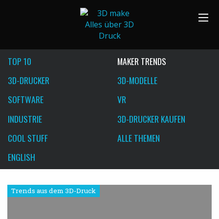
TOP 10
MAKER TRENDS
3D-DRUCKER
3D-MODELLE
SOFTWARE
VR
INDUSTRIE
3D-DRUCKER KAUFEN
COOL STUFF
ALLE THEMEN
ENGLISH
Trends aus dem 3D-Druck