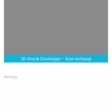
3D-Druck Einsteiger – hier entlang!
Werbung