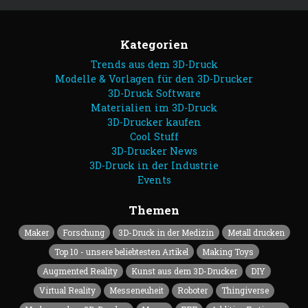
Kategorien
Trends aus dem 3D-Druck
Modelle & Vorlagen für den 3D-Drucker
3D-Druck Software
Materialien im 3D-Druck
3D-Drucker kaufen
Cool Stuff
3D-Drucker News
3D-Druck in der Industrie
Events
Themen
Maker
Forschung
3D-Druck in der Medizin
Metall drucken
Top 10 - unsere beliebtesten Artikel
Making Toys
Augmented Reality
Kunst aus dem 3D-Drucker
DIY
Virtual Reality
Messeneuheit
Roboter
Thingiverse