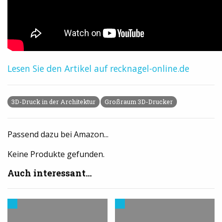
Lesen Sie den Artikel auf recknagel-online.de
3D-Druck in der Architektur
Großraum 3D-Drucker
Passend dazu bei Amazon...
Keine Produkte gefunden.
Auch interessant...
Trends
Modelle
aus
&
dem
Vorlagen