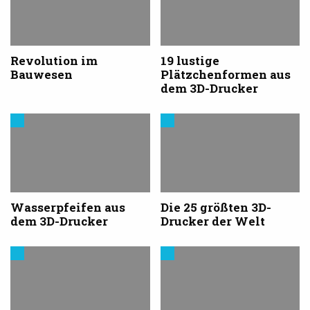
3D-
für
Druck
den
3D-
Drucker
Revolution im
19 lustige
Bauwesen
Plätzchenformen aus
dem 3D-Drucker
Trends
Trends
aus
aus
dem
dem
3D-
3D-
Druck
Druck
Wasserpfeifen aus
Die 25 größten 3D-
dem 3D-Drucker
Drucker der Welt
Trends
Trends
aus
aus
dem
dem
3D-
3D-
Druck
Druck