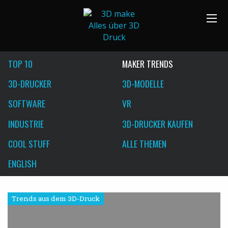
TOP 10
MAKER TRENDS
3D-DRUCKER
3D-MODELLE
SOFTWARE
VR
INDUSTRIE
3D-DRUCKER KAUFEN
COOL STUFF
ALLE THEMEN
ENGLISH
Trends aus dem 3D-Druck