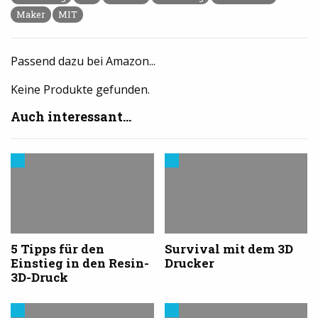
Maker
MIT
Passend dazu bei Amazon...
Keine Produkte gefunden.
Auch interessant...
Trends
Trends
aus
aus
dem
dem
3D-
3D-
Druck
Druck
5 Tipps für den
Survival mit dem 3D
Einstieg in den Resin-
Drucker
3D-Druck
Trends
Trends