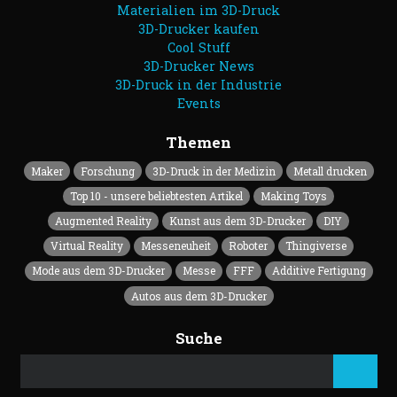
Materialien im 3D-Druck
3D-Drucker kaufen
Cool Stuff
3D-Drucker News
3D-Druck in der Industrie
Events
Themen
Maker
Forschung
3D-Druck in der Medizin
Metall drucken
Top 10 - unsere beliebtesten Artikel
Making Toys
Augmented Reality
Kunst aus dem 3D-Drucker
DIY
Virtual Reality
Messeneuheit
Roboter
Thingiverse
Mode aus dem 3D-Drucker
Messe
FFF
Additive Fertigung
Autos aus dem 3D-Drucker
Suche