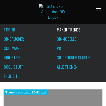
TOP 10
MAKER TRENDS
3D-DRUCKER
3D-MODELLE
SOFTWARE
VR
INDUSTRIE
3D-DRUCKER KAUFEN
COOL STUFF
ALLE THEMEN
ENGLISH
Trends aus dem 3D-Druck