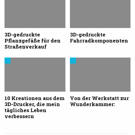
aus
aus
dem
dem
3D-
3D-
Druck
Druck
3D-gedruckte
3D-gedruckte
Pflanzgefäße für den
Fahrradkomponenten
Straßenverkauf
Trends
Trends
aus
aus
dem
dem
3D-
3D-
Druck
Druck
10 Kreationen aus dem
Von der Werkstatt zur
3D-Drucker, die mein
Wunderkammer:
tägliches Leben
verbessern