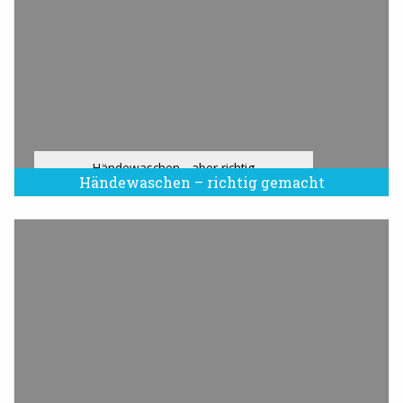
Händewaschen - aber richtig
Händewaschen – richtig gemacht