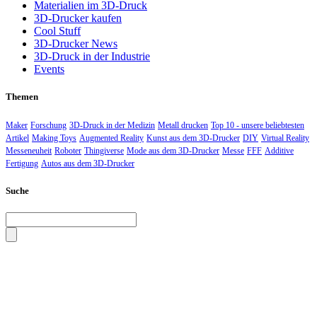
Materialien im 3D-Druck
3D-Drucker kaufen
Cool Stuff
3D-Drucker News
3D-Druck in der Industrie
Events
Themen
Maker
Forschung
3D-Druck in der Medizin
Metall drucken
Top 10 - unsere beliebtesten
Artikel
Making Toys
Augmented Reality
Kunst aus dem 3D-Drucker
DIY
Virtual Reality
Messeneuheit
Roboter
Thingiverse
Mode aus dem 3D-Drucker
Messe
FFF
Additive
Fertigung
Autos aus dem 3D-Drucker
Suche