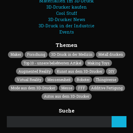
Materialien im 3D-Druck
3D-Drucker kaufen
Cool Stuff
3D-Drucker News
3D-Druck in der Industrie
Events
Themen
Maker
Forschung
3D-Druck in der Medizin
Metall drucken
Top 10 - unsere beliebtesten Artikel
Making Toys
Augmented Reality
Kunst aus dem 3D-Drucker
DIY
Virtual Reality
Messeneuheit
Roboter
Thingiverse
Mode aus dem 3D-Drucker
Messe
FFF
Additive Fertigung
Autos aus dem 3D-Drucker
Suche