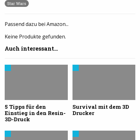
Star Wars
Passend dazu bei Amazon...
Keine Produkte gefunden.
Auch interessant...
Trends
Trends
aus
aus
dem
dem
3D-
3D-
Druck
Druck
5 Tipps für den
Survival mit dem 3D
Einstieg in den Resin-
Drucker
3D-Druck
Trends
Trends
aus
aus