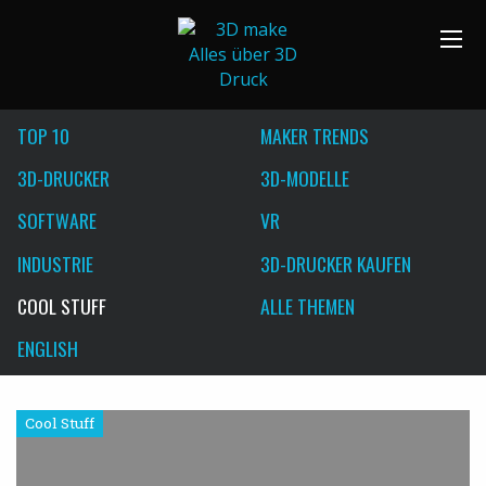
TOP 10
MAKER TRENDS
3D-DRUCKER
3D-MODELLE
SOFTWARE
VR
INDUSTRIE
3D-DRUCKER KAUFEN
COOL STUFF
ALLE THEMEN
ENGLISH
Cool Stuff