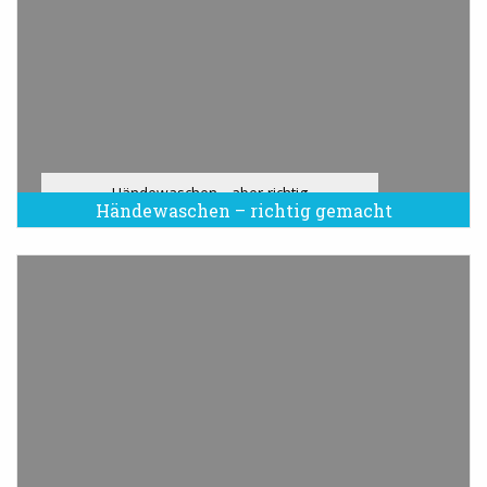
Händewaschen - aber richtig
Händewaschen – richtig gemacht