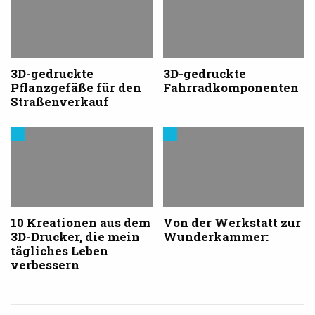
dem
dem
3D-
3D-
Druck
Druck
3D-gedruckte
3D-gedruckte
Pflanzgefäße für den
Fahrradkomponenten
Straßenverkauf
Trends
Trends
aus
aus
dem
dem
3D-
3D-
Druck
Druck
10 Kreationen aus dem
Von der Werkstatt zur
3D-Drucker, die mein
Wunderkammer:
tägliches Leben
verbessern