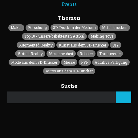
Events
Themen
Maker
Forschung
3D-Druck in der Medizin
Metall drucken
Top 10 - unsere beliebtesten Artikel
Making Toys
Augmented Reality
Kunst aus dem 3D-Drucker
DIY
Virtual Reality
Messeneuheit
Roboter
Thingiverse
Mode aus dem 3D-Drucker
Messe
FFF
Additive Fertigung
Autos aus dem 3D-Drucker
Suche