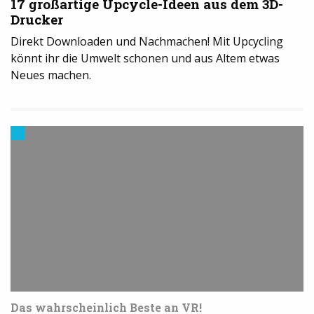
17 großartige Upcycle-Ideen aus dem 3D-
Drucker
Direkt Downloaden und Nachmachen! Mit Upcycling
könnt ihr die Umwelt schonen und aus Altem etwas
Neues machen.
Trends
aus
dem
3D-
Druck
Das wahrscheinlich Beste an VR!