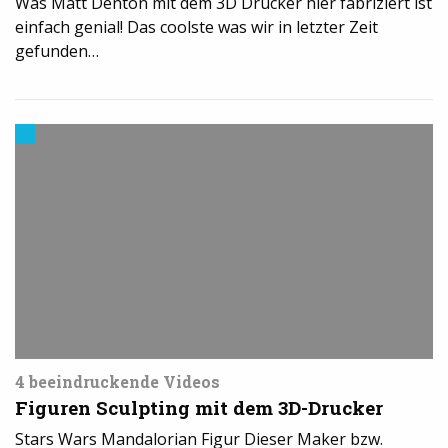
Was Matt Denton mit dem 3D Drucker hier fabriziert ist
einfach genial! Das coolste was wir in letzter Zeit
gefunden…
Modelle
&
Vorlagen
für
den
3D-
Drucker
4 beeindruckende Videos
Figuren Sculpting mit dem 3D-Drucker
Stars Wars Mandalorian Figur Dieser Maker bzw.