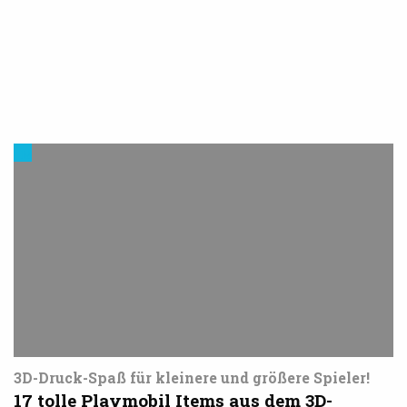
Modelle
&
Vorlagen
für
den
3D-
Drucker
3D-Druck-Spaß für kleinere und größere Spieler!
17 tolle Playmobil Items aus dem 3D-