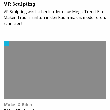
VR Sculpting
VR Sculpting wird sicherlich der neue Mega-Trend. Ein
Maker-Traum: Einfach in den Raum malen, modellieren,
schnitzen!
Trends
aus
dem
3D-
Druck
Maker & Biker