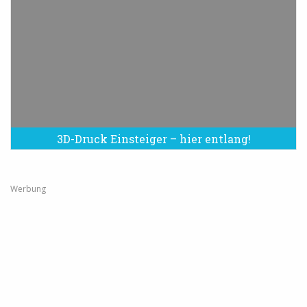
3D-Druck Einsteiger – hier entlang!
Werbung