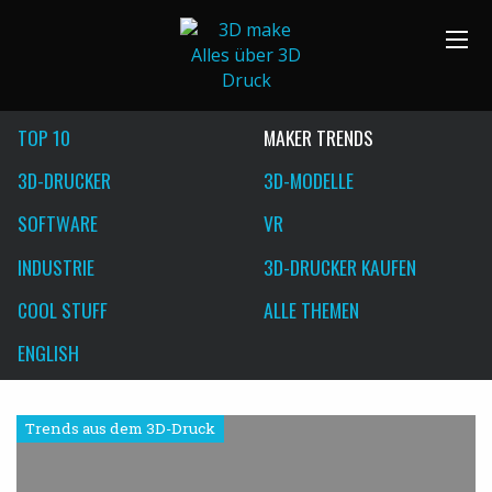
TOP 10
MAKER TRENDS
3D-DRUCKER
3D-MODELLE
SOFTWARE
VR
INDUSTRIE
3D-DRUCKER KAUFEN
COOL STUFF
ALLE THEMEN
ENGLISH
Trends aus dem 3D-Druck