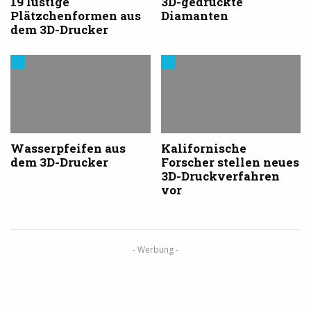
19 lustige
3D-gedruckte
Plätzchenformen aus
Diamanten
dem 3D-Drucker
Trends
Trends
aus
aus
dem
dem
3D-
3D-
Druck
Druck
Wasserpfeifen aus
Kalifornische
dem 3D-Drucker
Forscher stellen neues
3D-Druckverfahren
vor