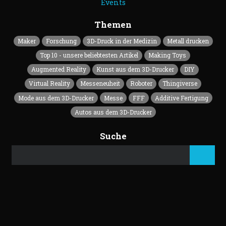
Events
Themen
Maker
Forschung
3D-Druck in der Medizin
Metall drucken
Top 10 - unsere beliebtesten Artikel
Making Toys
Augmented Reality
Kunst aus dem 3D-Drucker
DIY
Virtual Reality
Messeneuheit
Roboter
Thingiverse
Mode aus dem 3D-Drucker
Messe
FFF
Additive Fertigung
Autos aus dem 3D-Drucker
Suche