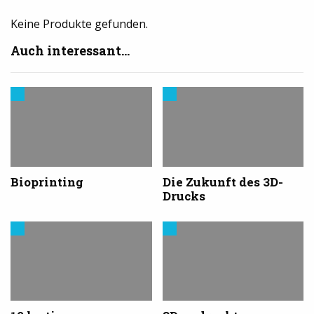
Keine Produkte gefunden.
Auch interessant...
Trends
Trends
aus
aus
dem
dem
3D-
3D-
Druck
Druck
Bioprinting
Die Zukunft des 3D-
Drucks
Modelle
Modelle
&
&
Vorlagen
Vorlagen
für
für
den
den
3D-
3D-
Drucker
Drucker