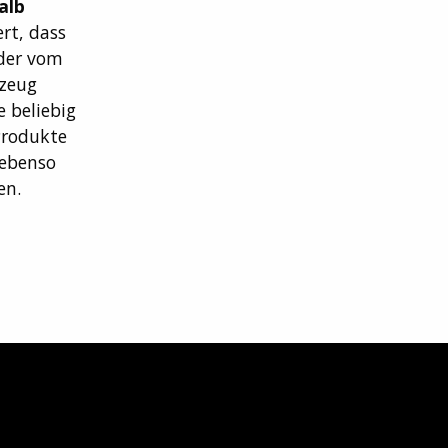
alb
ert, dass
der vom
rzeug
 beliebig
Produkte
 ebenso
en.