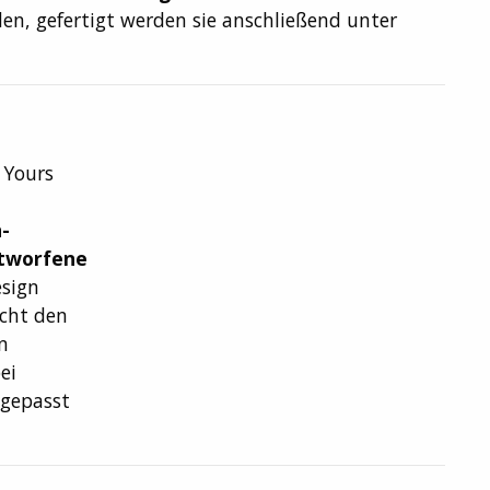
den, gefertigt werden sie anschließend unter
 Yours
-
ntworfene
esign
acht den
n
ei
ngepasst