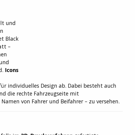
lt und
en
et Black
att –
hen
und
d.
Icons
ür individuelles Design ab. Dabei besteht auch
 und die rechte Fahrzeugseite mit
n Namen von Fahrer und Beifahrer – zu versehen.