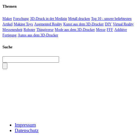
Themen
Maker
Forschung
3D-Druck in der Medizin
Metall drucken
Top 10 - unsere beliebtesten
Artikel
Making Toys
Augmented Reality
Kunst aus dem 3D-Drucker
DIY
Virtual Reality
Messeneuheit
Roboter
Thingiverse
Mode aus dem 3D-Drucker
Messe
FFF
Additive
Fertigung
Autos aus dem 3D-Drucker
Suche
Impressum
Datenschutz