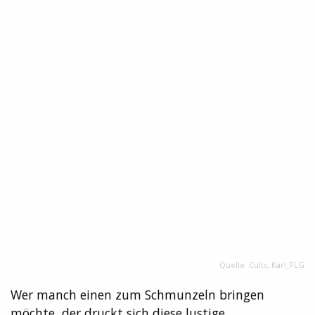
Quelle: Cults, Karl_FLG
Wer manch einen zum Schmunzeln bringen
möchte, der druckt sich diese lustige