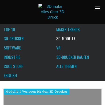
TOP 10
MAKER TRENDS
3D-DRUCKER
3D-MODELLE
SOFTWARE
VR
INDUSTRIE
3D-DRUCKER KAUFEN
COOL STUFF
ALLE THEMEN
ENGLISH
Modelle & Vorlagen für den 3D-Drucker