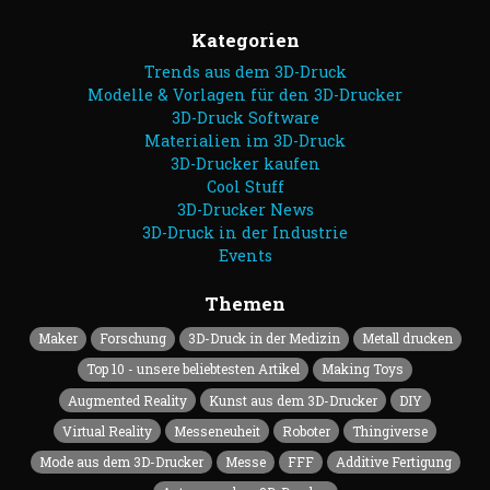
Kategorien
Trends aus dem 3D-Druck
Modelle & Vorlagen für den 3D-Drucker
3D-Druck Software
Materialien im 3D-Druck
3D-Drucker kaufen
Cool Stuff
3D-Drucker News
3D-Druck in der Industrie
Events
Themen
Maker
Forschung
3D-Druck in der Medizin
Metall drucken
Top 10 - unsere beliebtesten Artikel
Making Toys
Augmented Reality
Kunst aus dem 3D-Drucker
DIY
Virtual Reality
Messeneuheit
Roboter
Thingiverse
Mode aus dem 3D-Drucker
Messe
FFF
Additive Fertigung