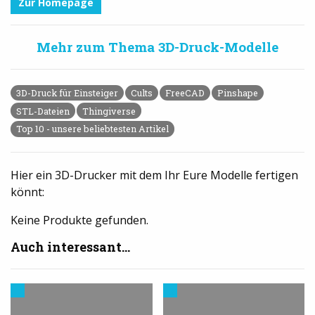
Zur Homepage
Mehr zum Thema 3D-Druck-Modelle
3D-Druck für Einsteiger
Cults
FreeCAD
Pinshape
STL-Dateien
Thingiverse
Top 10 - unsere beliebtesten Artikel
Hier ein 3D-Drucker mit dem Ihr Eure Modelle fertigen
könnt:
Keine Produkte gefunden.
Auch interessant...
Trends
3D-
aus
Drucker
dem
kaufen