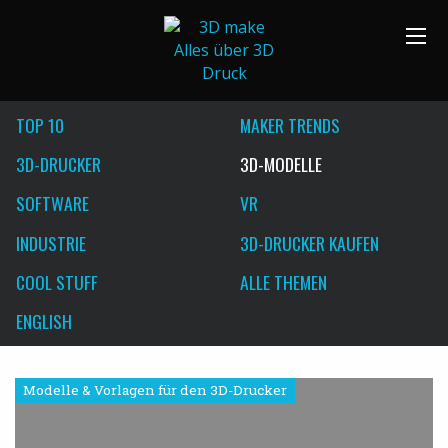
TOP 10
MAKER TRENDS
3D-DRUCKER
3D-MODELLE
SOFTWARE
VR
INDUSTRIE
3D-DRUCKER KAUFEN
COOL STUFF
ALLE THEMEN
ENGLISH
Modelle & Vorlagen für den 3D-Drucker