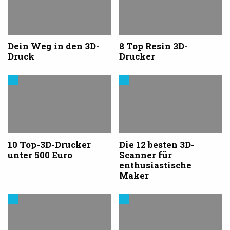
3D-
Druck
Dein Weg in den 3D-
8 Top Resin 3D-
Druck
Drucker
3D-
Cool
Drucker
Stuff
kaufen
10 Top-3D-Drucker
Die 12 besten 3D-
unter 500 Euro
Scanner für
enthusiastische
Maker
3D-
3D-
Drucker
Drucker
kaufen
kaufen