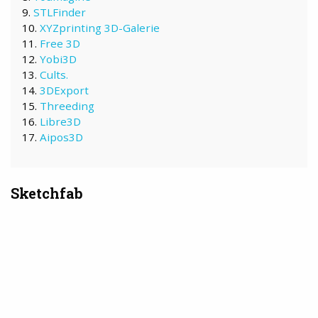
STLFinder
XYZprinting 3D-Galerie
Free 3D
Yobi3D
Cults.
3DExport
Threeding
Libre3D
Aipos3D
Sketchfab