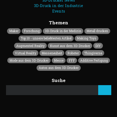
3D-Drucker News
3D-Druck in der Industrie
Events
Themen
Maker
Forschung
3D-Druck in der Medizin
Metall drucken
Top 10 - unsere beliebtesten Artikel
Making Toys
Augmented Reality
Kunst aus dem 3D-Drucker
DIY
Virtual Reality
Messeneuheit
Roboter
Thingiverse
Mode aus dem 3D-Drucker
Messe
FFF
Additive Fertigung
Autos aus dem 3D-Drucker
Suche