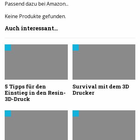
Passend dazu bei Amazon...
Keine Produkte gefunden.
Auch interessant...
Trends
Trends
aus
aus
dem
dem
3D-
3D-
Druck
Druck
5 Tipps für den
Survival mit dem 3D
Einstieg in den Resin-
Drucker
3D-Druck
Trends
Trends
aus
aus
dem
dem
3D-
3D-
Druck
Druck