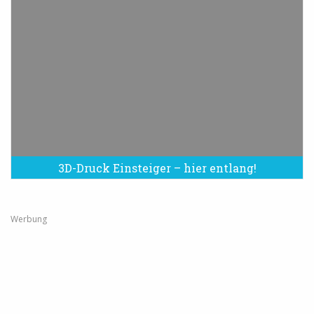
3D-Druck Einsteiger – hier entlang!
Werbung