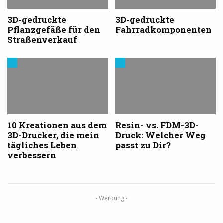
3D-gedruckte
3D-gedruckte
Pflanzgefäße für den
Fahrradkomponenten
Straßenverkauf
Trends
Trends
aus
aus
dem
dem
3D-
3D-
Druck
Druck
10 Kreationen aus dem
Resin- vs. FDM-3D-
3D-Drucker, die mein
Druck: Welcher Weg
tägliches Leben
passt zu Dir?
verbessern