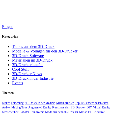
Elegoo
Kategorien
Trends aus dem 3D-Druck
Modelle & Vorlagen für den 3D-Drucker
3D-Druck Software
Materialien im 3D-Druck
3D-Drucker kaufen
Cool Stuff
3D-Drucker News
3D-Druck in der Industrie
Events
Themen
Maker
Forschung
3D-Druck in der Medizin
Metall drucken
Top 10 - unsere beliebtesten
Artikel
Making Toys
Augmented Reality
Kunst aus dem 3D-Drucker
DIY
Virtual Reality
Messeneuheit
Roboter
Thingiverse
Mode aus dem 3D-Drucker
Messe
FFF
Additive