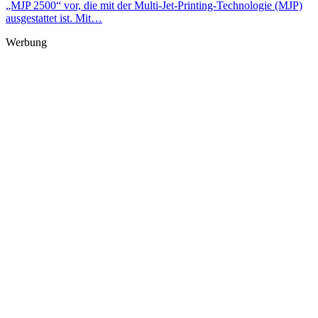
„MJP 2500“ vor, die mit der Multi-Jet-Printing-Technologie (MJP)
ausgestattet ist. Mit…
Werbung