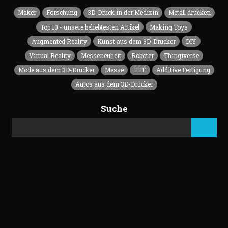
Maker
Forschung
3D-Druck in der Medizin
Metall drucken
Top 10 - unsere beliebtesten Artikel
Making Toys
Augmented Reality
Kunst aus dem 3D-Drucker
DIY
Virtual Reality
Messeneuheit
Roboter
Thingiverse
Mode aus dem 3D-Drucker
Messe
FFF
Additive Fertigung
Autos aus dem 3D-Drucker
Suche