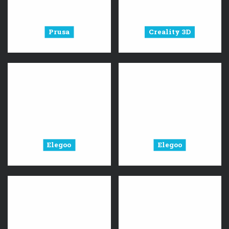
Prusa
Creality 3D
Elegoo
Elegoo