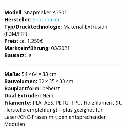
Modell:
Snapmaker A350T
Hersteller:
Snapmaker
Typ/Drucktechnologie:
Material Extrusion
(FDM/FFF)
Preis:
ca. 1.259€
Markteinführung:
03/2021
Bausatz:
Ja
Maße:
54 × 64 × 33 cm
Bauvolumen:
32 × 35 × 33 cm
Bauplattform:
beheizt
Dual Extruder:
Nein
Filamente:
PLA, ABS, PETG, TPU, Holzfilament (lt.
Herstellerempfehlung) – plus geeignet für
Laser-/CNC-Fräsen mit den entsprechenden
Modulen