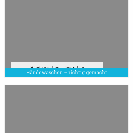
Händewaschen - aber richtig
Händewaschen – richtig gemacht