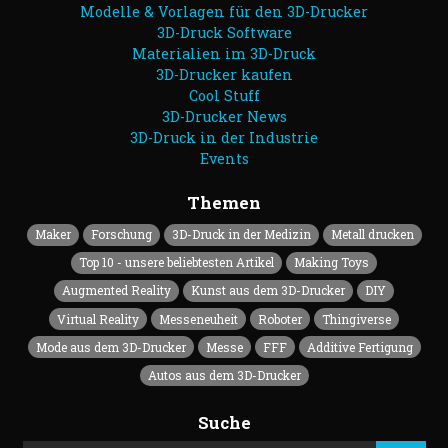
Modelle & Vorlagen für den 3D-Drucker
3D-Druck Software
Materialien im 3D-Druck
3D-Drucker kaufen
Cool Stuff
3D-Drucker News
3D-Druck in der Industrie
Events
Themen
Maker
Forschung
3D-Druck in der Medizin
Metall drucken
Top 10 - unsere beliebtesten Artikel
Making Toys
Augmented Reality
Kunst aus dem 3D-Drucker
DIY
Virtual Reality
Messeneuheit
Roboter
Thingiverse
Mode aus dem 3D-Drucker
Messe
FFF
Additive Fertigung
Autos aus dem 3D-Drucker
Suche