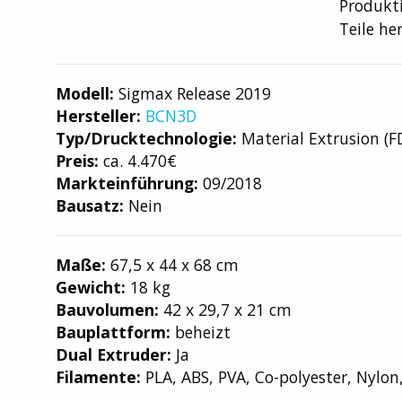
Produkti
Teile he
Modell:
Sigmax Release 2019
Hersteller:
BCN3D
Typ/Drucktechnologie:
Material Extrusion (F
Preis:
ca. 4.470€
Markteinführung:
09/2018
Bausatz:
Nein
Maße:
67,5 x 44 x 68 cm
Gewicht:
18 kg
Bauvolumen:
42 x 29,7 x 21 cm
Bauplattform:
beheizt
Dual Extruder:
Ja
Filamente:
PLA, ABS, PVA, Co-polyester, Nylon,