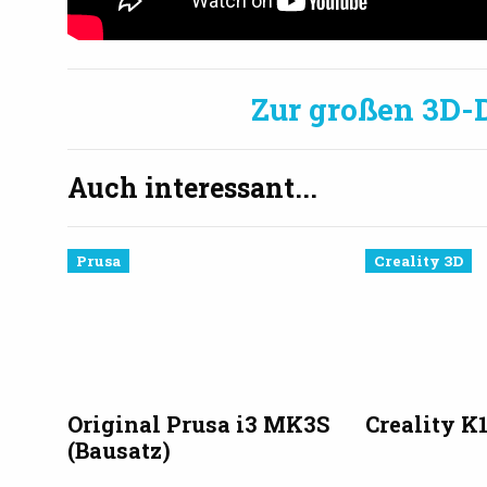
Zur großen 3D-
Auch interessant...
Prusa
Creality 3D
Original Prusa i3 MK3S
Creality K
(Bausatz)