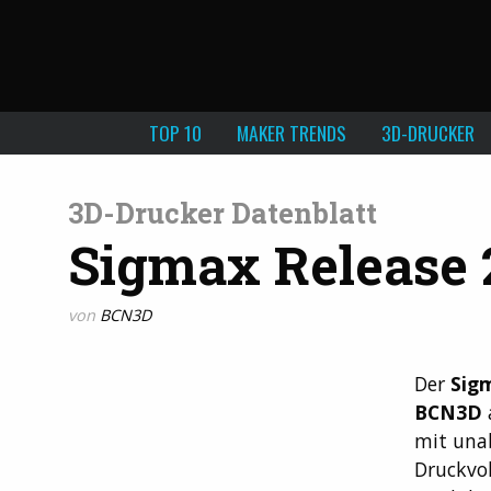
TOP 10
MAKER TRENDS
3D-DRUCKER
3D-Drucker Datenblatt
Sigmax Release 
von
BCN3D
Der
Sig
BCN3D
mit una
Druckvol