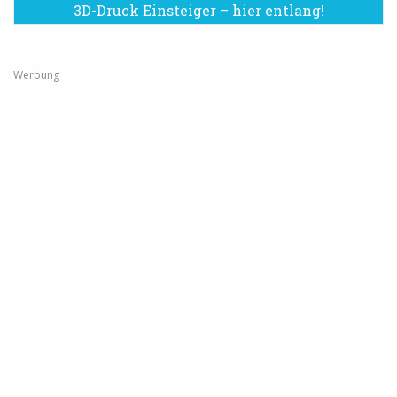
3D-Druck Einsteiger – hier entlang!
Werbung