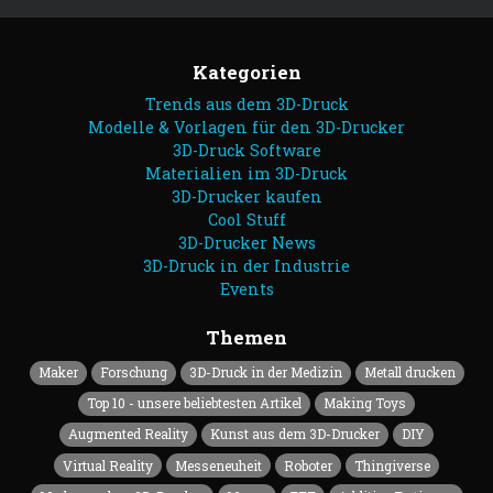
Kategorien
Trends aus dem 3D-Druck
Modelle & Vorlagen für den 3D-Drucker
3D-Druck Software
Materialien im 3D-Druck
3D-Drucker kaufen
Cool Stuff
3D-Drucker News
3D-Druck in der Industrie
Events
Themen
Maker
Forschung
3D-Druck in der Medizin
Metall drucken
Top 10 - unsere beliebtesten Artikel
Making Toys
Augmented Reality
Kunst aus dem 3D-Drucker
DIY
Virtual Reality
Messeneuheit
Roboter
Thingiverse