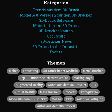
Kategorien
Trends aus dem 3D-Druck
Modelle & Vorlagen für den 3D-Drucker
3D-Druck Software
Materialien im 3D-Druck
3D-Drucker kaufen
Cool Stuff
3D-Drucker News
3D-Druck in der Industrie
Events
Themen
Maker
Forschung
3D-Druck in der Medizin
Metall drucken
Top 10 - unsere beliebtesten Artikel
Making Toys
Augmented Reality
Kunst aus dem 3D-Drucker
DIY
Virtual Reality
Messeneuheit
Roboter
Thingiverse
Mode aus dem 3D-Drucker
Messe
FFF
Additive Fertigung
Autos aus dem 3D-Drucker