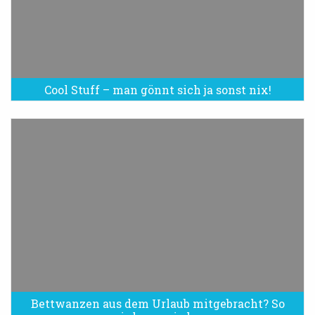
Cool Stuff – man gönnt sich ja sonst nix!
Bettwanzen aus dem Urlaub mitgebracht? So
Bettwanzen sind eine Plage