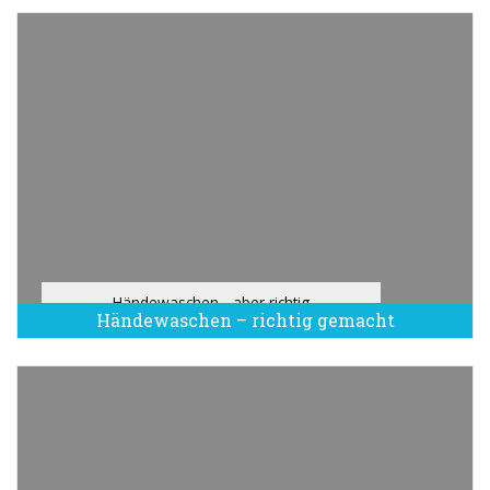
Händewaschen - aber richtig
Händewaschen – richtig gemacht