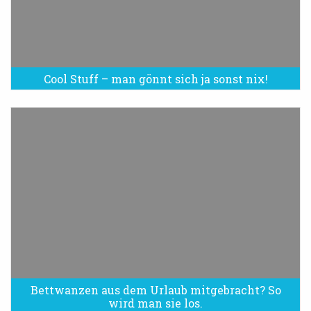
Cool Stuff – man gönnt sich ja sonst nix!
Bettwanzen aus dem Urlaub mitgebracht? So
Bettwanzen sind eine Plage
wird man sie los.