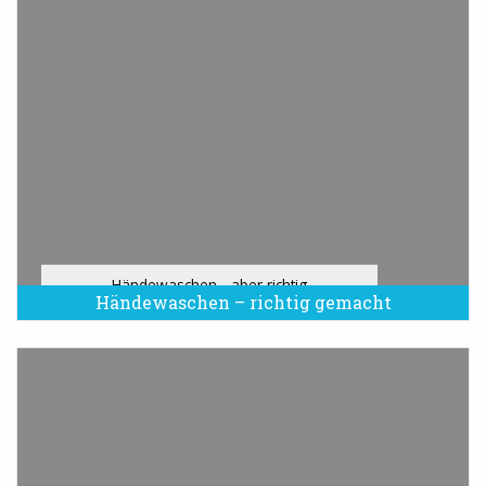
Händewaschen - aber richtig
Händewaschen – richtig gemacht