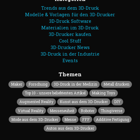
Trends aus dem 3D-Druck
Modelle & Vorlagen für den 3D-Drucker
3D-Druck Software
Materialien im 3D-Druck
3D-Drucker kaufen
Cool Stuff
3D-Drucker News
3D-Druck in der Industrie
Events
Themen
Maker
Forschung
3D-Druck in der Medizin
Metall drucken
Top 10 - unsere beliebtesten Artikel
Making Toys
Augmented Reality
Kunst aus dem 3D-Drucker
DIY
Virtual Reality
Messeneuheit
Roboter
Thingiverse
Mode aus dem 3D-Drucker
Messe
FFF
Additive Fertigung
Autos aus dem 3D-Drucker