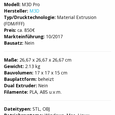
Modell:
M3D Pro
Hersteller:
M3D
Typ/Drucktechnologie:
Material Extrusion
(FDM/FFF)
Preis:
ca. 850€
Markteinführung:
10/2017
Bausatz:
Nein
Maße:
26,67 x 26,67 x 26,67 cm
Gewicht:
2.13 kg
Bauvolumen:
17 x 17 x 15 cm
Bauplattform:
beheizt
Dual Extruder:
Nein
Filamente:
PLA, ABS u.v.m.
Dateitypen:
STL, OBJ