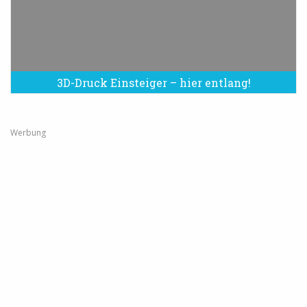
3D-Druck Einsteiger – hier entlang!
Werbung