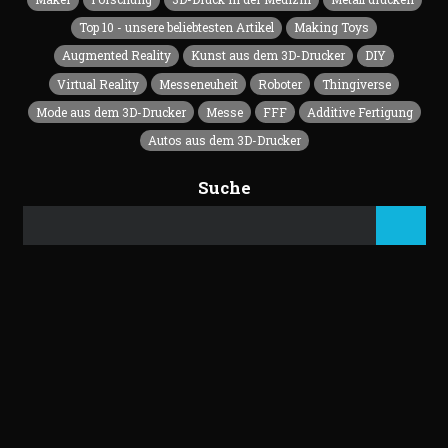
Top 10 - unsere beliebtesten Artikel
Making Toys
Augmented Reality
Kunst aus dem 3D-Drucker
DIY
Virtual Reality
Messeneuheit
Roboter
Thingiverse
Mode aus dem 3D-Drucker
Messe
FFF
Additive Fertigung
Autos aus dem 3D-Drucker
Suche