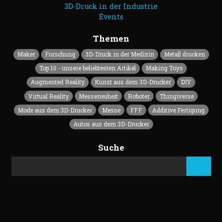
3D-Druck in der Industrie
Events
Themen
Maker
Forschung
3D-Druck in der Medizin
Metall drucken
Top 10 - unsere beliebtesten Artikel
Making Toys
Augmented Reality
Kunst aus dem 3D-Drucker
DIY
Virtual Reality
Messeneuheit
Roboter
Thingiverse
Mode aus dem 3D-Drucker
Messe
FFF
Additive Fertigung
Autos aus dem 3D-Drucker
Suche