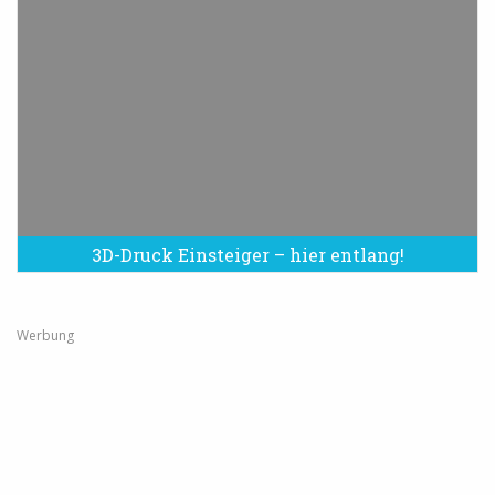
3D-Druck Einsteiger – hier entlang!
Werbung