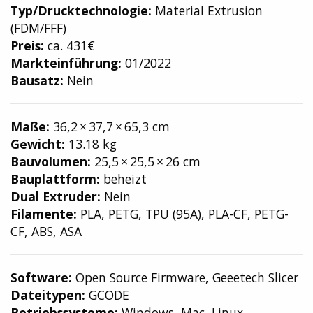
Typ/Drucktechnologie:
Material Extrusion
(FDM/FFF)
Preis:
ca. 431€
Markteinführung:
01/2022
Bausatz:
Nein
Maße:
36,2 × 37,7 × 65,3 cm
Gewicht:
13.18 kg
Bauvolumen:
25,5 × 25,5 × 26 cm
Bauplattform:
beheizt
Dual Extruder:
Nein
Filamente:
PLA, PETG, TPU (95A), PLA-CF, PETG-
CF, ABS, ASA
Software:
Open Source Firmware, Geeetech Slicer
Dateitypen:
GCODE
Betriebssysteme:
Windows, Mac, Linux