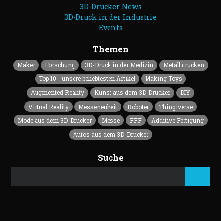
3D-Drucker News
3D-Druck in der Industrie
Events
Themen
Maker
Forschung
3D-Druck in der Medizin
Metall drucken
Top 10 - unsere beliebtesten Artikel
Making Toys
Augmented Reality
Kunst aus dem 3D-Drucker
DIY
Virtual Reality
Messeneuheit
Roboter
Thingiverse
Mode aus dem 3D-Drucker
Messe
FFF
Additive Fertigung
Autos aus dem 3D-Drucker
Suche