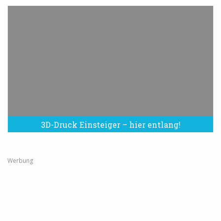
3D-Druck Einsteiger – hier entlang!
Werbung