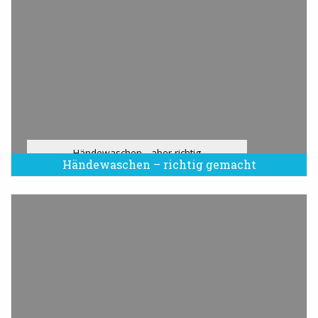
Händewaschen - aber richtig
Händewaschen – richtig gemacht