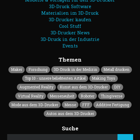
3D-Druck Software
Materialien im 3D-Druck
3D-Drucker kaufen
Cool Stuff
3D-Drucker News
3D-Druck in der Industrie
Events
Themen
Maker
Forschung
3D-Druck in der Medizin
Metall drucken
Top 10 - unsere beliebtesten Artikel
Making Toys
Augmented Reality
Kunst aus dem 3D-Drucker
DIY
Virtual Reality
Messeneuheit
Roboter
Thingiverse
Mode aus dem 3D-Drucker
Messe
FFF
Additive Fertigung
Autos aus dem 3D-Drucker
Suche