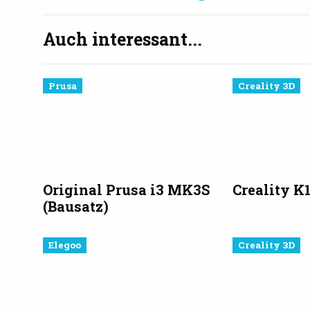
Auch interessant...
Prusa
Creality 3D
Original Prusa i3 MK3S
Creality K
(Bausatz)
Elegoo
Creality 3D