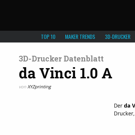
TOP 10
MAKER TRENDS
3D-DRUCKER
3D-Drucker Datenblatt
da Vinci 1.0 A
von
XYZprinting
Der
da V
Drucker,