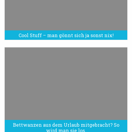
Cool Stuff – man gönnt sich ja sonst nix!
Bettwanzen aus dem Urlaub mitgebracht? So
Bettwanzen sind eine Plage
wird man sie los.