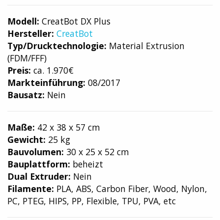
Modell:
CreatBot DX Plus
Hersteller:
CreatBot
Typ/Drucktechnologie:
Material Extrusion
(FDM/FFF)
Preis:
ca. 1.970€
Markteinführung:
08/2017
Bausatz:
Nein
Maße:
42 x 38 x 57 cm
Gewicht:
25 kg
Bauvolumen:
30 x 25 x 52 cm
Bauplattform:
beheizt
Dual Extruder:
Nein
Filamente:
PLA, ABS, Carbon Fiber, Wood, Nylon,
PC, PTEG, HIPS, PP, Flexible, TPU, PVA, etc