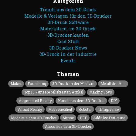
Kategorien
Trends aus dem 3D-Druck
Modelle & Vorlagen für den 3D-Drucker
3D-Druck Software
Materialien im 3D-Druck
3D-Drucker kaufen
Cool Stuff
3D-Drucker News
3D-Druck in der Industrie
Events
Themen
Maker
Forschung
3D-Druck in der Medizin
Metall drucken
Top 10 - unsere beliebtesten Artikel
Making Toys
Augmented Reality
Kunst aus dem 3D-Drucker
DIY
Virtual Reality
Messeneuheit
Roboter
Thingiverse
Mode aus dem 3D-Drucker
Messe
FFF
Additive Fertigung
Autos aus dem 3D-Drucker