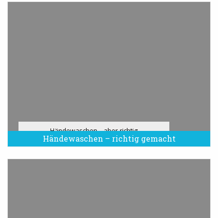
Händewaschen - aber richtig
Händewaschen – richtig gemacht