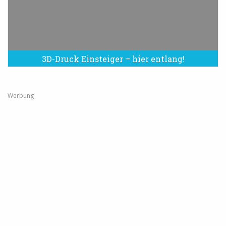
3D-Druck Einsteiger – hier entlang!
Werbung