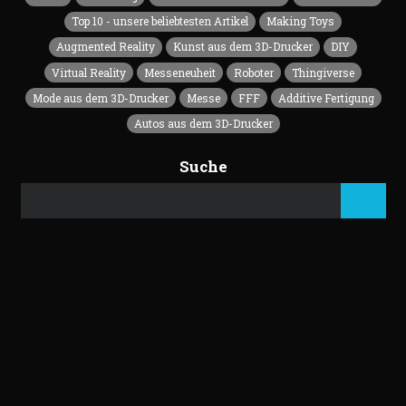
Top 10 - unsere beliebtesten Artikel
Making Toys
Augmented Reality
Kunst aus dem 3D-Drucker
DIY
Virtual Reality
Messeneuheit
Roboter
Thingiverse
Mode aus dem 3D-Drucker
Messe
FFF
Additive Fertigung
Autos aus dem 3D-Drucker
Suche