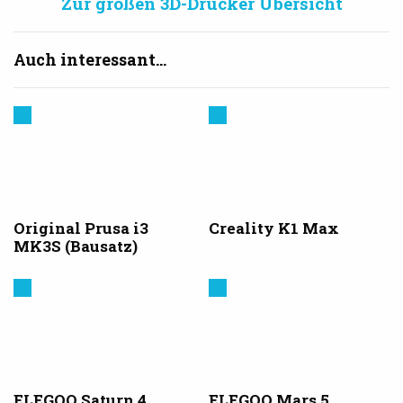
Zur großen 3D-Drucker Übersicht
Auch interessant...
Prusa
Creality
3D
Original Prusa i3
Creality K1 Max
MK3S (Bausatz)
Elegoo
Elegoo
ELEGOO Saturn 4
ELEGOO Mars 5