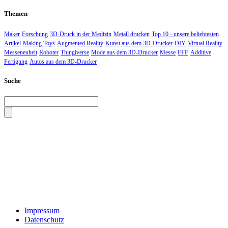
Themen
Maker
Forschung
3D-Druck in der Medizin
Metall drucken
Top 10 - unsere beliebtesten
Artikel
Making Toys
Augmented Reality
Kunst aus dem 3D-Drucker
DIY
Virtual Reality
Messeneuheit
Roboter
Thingiverse
Mode aus dem 3D-Drucker
Messe
FFF
Additive
Fertigung
Autos aus dem 3D-Drucker
Suche
Impressum
Datenschutz