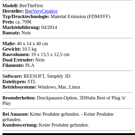
Modell:
BeeTheFirst
Hersteller:
BeeVeryCreative
Typ/Drucktechnologie:
Material Extrusion (FDM/FFF)
Preis:
ca. 799€
Markteinführung:
04/2014
Bausatz:
Nein
Maße:
40 x 14 x 40 cm
Gewicht:
10.5 kg
Bauvolumen:
19 x 13,5 x 12,5 cm
Dual Extruder:
Nein
Filamente:
PLA
Software:
BEESOFT, Simplify 3D
Dateitypen:
STL
Betriebssysteme:
Windows, Mac, Linux
Besonderheiten:
Druckpausen-Option, 3DHubs Best of Plug 'n'
Play
Bei Amazon:
Keine Produkte gefunden.
-
Keine Produkte
gefunden.
Kundenwertung:
Keine Produkte gefunden.