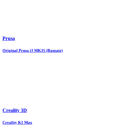
Prusa
Original Prusa i3 MK3S (Bausatz)
Creality 3D
Creality K1 Max