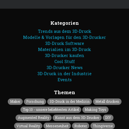
Kategorien
Trends aus dem 3D-Druck
Modelle & Vorlagen für den 3D-Drucker
3D-Druck Software
Materialien im 3D-Druck
3D-Drucker kaufen
Cool Stuff
3D-Drucker News
3D-Druck in der Industrie
Events
Themen
Maker
Forschung
3D-Druck in der Medizin
Metall drucken
Top 10 - unsere beliebtesten Artikel
Making Toys
Augmented Reality
Kunst aus dem 3D-Drucker
DIY
Virtual Reality
Messeneuheit
Roboter
Thingiverse