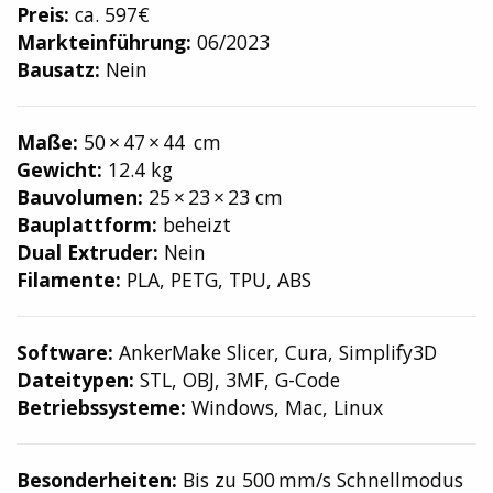
Preis:
ca. 597€
Markteinführung:
06/2023
Bausatz:
Nein
Maße:
50 × 47 × 44 cm
Gewicht:
12.4 kg
Bauvolumen:
25 × 23 × 23 cm
Bauplattform:
beheizt
Dual Extruder:
Nein
Filamente:
PLA, PETG, TPU, ABS
Software:
AnkerMake Slicer, Cura, Simplify3D
Dateitypen:
STL, OBJ, 3MF, G-Code
Betriebssysteme:
Windows, Mac, Linux
Besonderheiten:
Bis zu 500 mm/s Schnellmodus