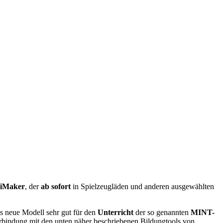
niMaker
, der
ab sofort
in Spielzeugläden und anderen ausgewählten
es neue Modell sehr gut für den
Unterricht
der so genannten
MINT-
erbindung mit den unten näher beschriebenen Bildungtools von