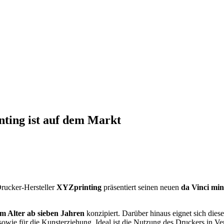
ting ist auf dem Markt
rucker-Hersteller
XYZprinting
präsentiert seinen neuen
da Vinci mi
im Alter ab sieben Jahren
konzipiert. Darüber hinaus eignet sich dies
owie für die Kunsterziehung. Ideal ist die Nutzung des Druckers in V