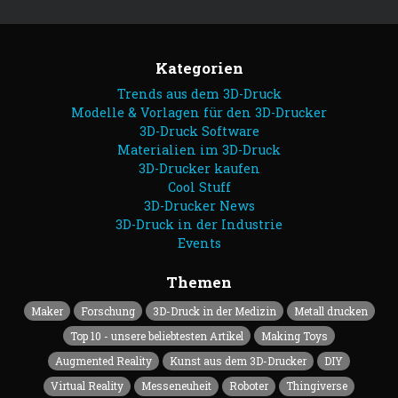
Kategorien
Trends aus dem 3D-Druck
Modelle & Vorlagen für den 3D-Drucker
3D-Druck Software
Materialien im 3D-Druck
3D-Drucker kaufen
Cool Stuff
3D-Drucker News
3D-Druck in der Industrie
Events
Themen
Maker
Forschung
3D-Druck in der Medizin
Metall drucken
Top 10 - unsere beliebtesten Artikel
Making Toys
Augmented Reality
Kunst aus dem 3D-Drucker
DIY
Virtual Reality
Messeneuheit
Roboter
Thingiverse