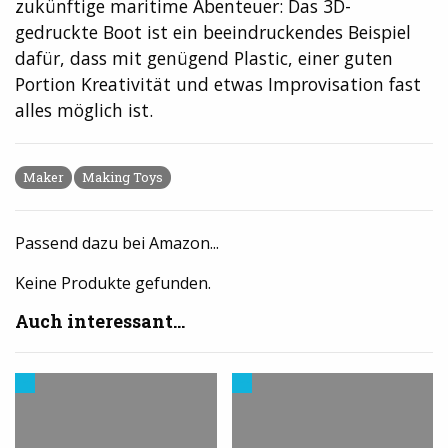
zukünftige maritime Abenteuer: Das 3D-
gedruckte Boot ist ein beeindruckendes Beispiel
dafür, dass mit genügend Plastic, einer guten
Portion Kreativität und etwas Improvisation fast
alles möglich ist.
Maker
Making Toys
Passend dazu bei Amazon...
Keine Produkte gefunden.
Auch interessant...
Trends
Trends
aus
aus
dem
dem
3D-
3D-