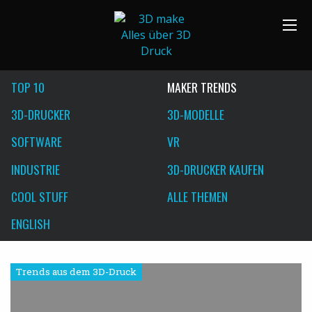
TOP 10
MAKER TRENDS
3D-DRUCKER
3D-MODELLE
SOFTWARE
VR
INDUSTRIE
3D-DRUCKER KAUFEN
COOL STUFF
ALLE THEMEN
ENGLISH
Trends aus dem 3D-Druck