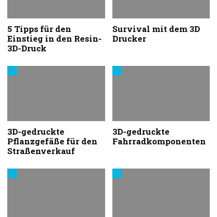
Druck
Druck
5 Tipps für den
Survival mit dem 3D
Einstieg in den Resin-
Drucker
3D-Druck
Trends
Trends
aus
aus
dem
dem
3D-
3D-
Druck
Druck
3D-gedruckte
3D-gedruckte
Pflanzgefäße für den
Fahrradkomponenten
Straßenverkauf
Trends
Trends
aus
aus
dem
dem
3D-
3D-
Druck
Druck