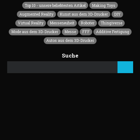
Top 10 - unsere beliebtesten Artikel
Making Toys
Augmented Reality
Kunst aus dem 3D-Drucker
DIY
Virtual Reality
Messeneuheit
Roboter
Thingiverse
Mode aus dem 3D-Drucker
Messe
FFF
Additive Fertigung
Autos aus dem 3D-Drucker
Suche