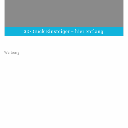
3D-Druck Einsteiger – hier entlang!
Werbung