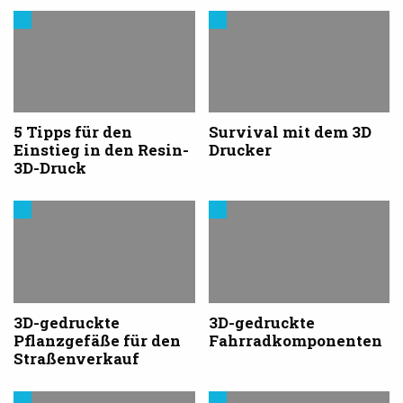
Trends
Trends
aus
aus
dem
dem
3D-
3D-
Druck
Druck
5 Tipps für den
Survival mit dem 3D
Einstieg in den Resin-
Drucker
3D-Druck
Trends
Trends
aus
aus
dem
dem
3D-
3D-
Druck
Druck
3D-gedruckte
3D-gedruckte
Pflanzgefäße für den
Fahrradkomponenten
Straßenverkauf
Trends
Trends