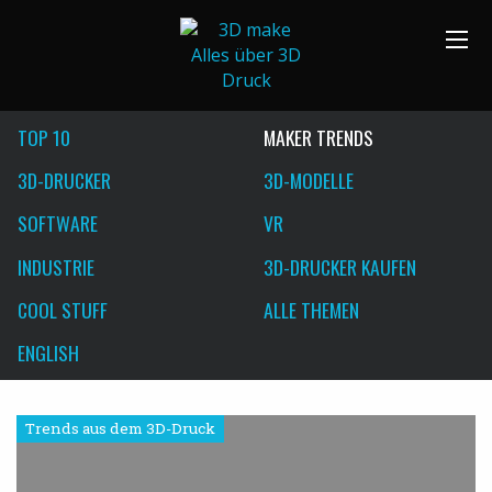
TOP 10
MAKER TRENDS
3D-DRUCKER
3D-MODELLE
SOFTWARE
VR
INDUSTRIE
3D-DRUCKER KAUFEN
COOL STUFF
ALLE THEMEN
ENGLISH
Trends aus dem 3D-Druck