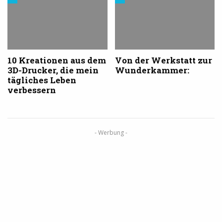
aus
aus
dem
dem
3D-
3D-
Druck
Druck
10 Kreationen aus dem
Von der Werkstatt zur
3D-Drucker, die mein
Wunderkammer:
tägliches Leben
verbessern