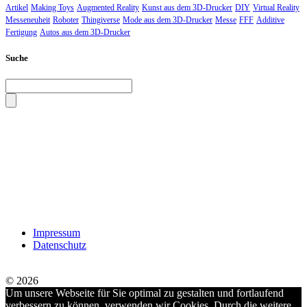
Artikel
Making Toys
Augmented Reality
Kunst aus dem 3D-Drucker
DIY
Virtual Reality
Messeneuheit
Roboter
Thingiverse
Mode aus dem 3D-Drucker
Messe
FFF
Additive
Fertigung
Autos aus dem 3D-Drucker
Suche
Impressum
Datenschutz
© 2026
Um unsere Webseite für Sie optimal zu gestalten und fortlaufend
verbessern zu können, verwenden wir Cookies. Durch die weitere